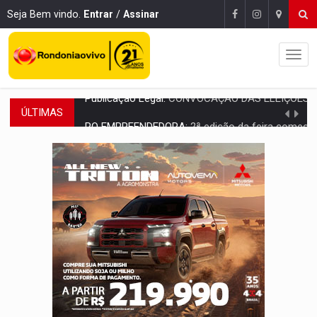
Seja Bem vindo.
Entrar
/
Assinar
ÚLTIMAS
RO EMPREENDEDORA:
2ª edição da feira começa nesta quinta-feira (6) no 
FORTALECIMENTO:
Contratação de novos servidores reforça equipes do Cad Úni
VÍDEO:
Condutor de carro avança cruzamento e deixa motociclista
'OS OLHOS DO BRASIL':
Emanuel Neri transforma indignação e esperança em roc
SOB INVESTIGAÇÃO:
Dentista de PVH é denunciado por transmitir HIV a
ESQUEMA DE FRAUDES:
Polícia Civil deflagra a terceira fase da Oper
ASSESSOR FLAGRADO:
Empresa e ONG que recebeu R$ 12 mi em emendas estão
INFLUENCIARIA ELEIÇÕES:
Justiça Eleitoral manda tirar vídeo com suposta d