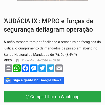
VULGO 'UNIÃO':
Chefe de facção criminosa é preso durante oper
Publicação Legal:
CONVOCAÇÃO DAS ELEIÇÕES: S
'AUDÁCIA IX': MPRO e forças de
segurança deflagram operação
A ação também tem por finalidade a recaptura de foragidos da
justiça, o cumprimento de mandados de prisão em aberto no
Banco Nacional de Mandados de Prisão (BNMP)
11 de Maio de 2026 às 09:20
MPRO
Print
WhatsApp
Facebook
Messenger
Twitter
Telegram
Email
Siga a gente no Google News
Compartilhar no Whatsapp