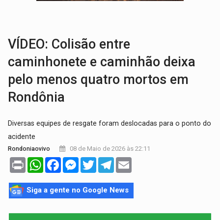
VÍDEO:
Perseguição é registrada no shopping após colombiana furtar ce
LUDOPATIA:
Apostas online começam a afetar produtividade e rotina
VÍDEO: Colisão entre
caminhonete e caminhão deixa
pelo menos quatro mortos em
Rondônia
​ Diversas equipes de resgate foram deslocadas para o ponto do
acidente
08 de Maio de 2026 às 22:11
Rondoniaovivo
Print
WhatsApp
Facebook
Messenger
Twitter
Telegram
Email
Siga a gente no Google News