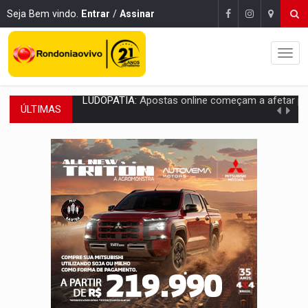
Seja Bem vindo.
Entrar
/
Assinar
ÚLTIMAS
REFLORESTAMENTO:
Plantar árvores não será mais suficiente para comprov
OVNIS NA LUA:
Cientistas alertam para possível base secreta no satélite n
ACABOU COM PEUGEOT:
Incêndio destrói carro que era rebocado para oficina no
VÍDEO:
Ladrão é filmado furtando moto na frente do bar 
BOLSAS DE PESQUISA:
Iniciativa Amazônia+10 lança chamada para fortalecer cadeia
MATERIAL:
Brasil tem grandes reservas de urânio, mas produz pouco e impo
VÍDEO:
Serpente capturada na fábrica da Coca-Cola é devolvid
HOMENAGEM:
Cientistas cassados pelo AI-5 se tornam pesquisadores emér