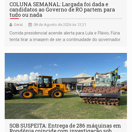
COLUNA SEMANAL: Largada foi dada e
candidatos ao Governo de RO partem para
tudo ou nada
Geral
08 de Agosto de 2026 às 12:21
Corrida presidencial acende alerta para Lula e Flávio; Fúria
tenta tirar a imagem de ser a continuidade do governador
Marcos Rocha; ex-prefeito Hildon Chaves parece ainda
não ter entrado no modo eleição; ABAV faz evento em
Porto Velho
SOB SUSPEITA: Entrega de 286 máquinas em
Rondônia coincide com investigação sob