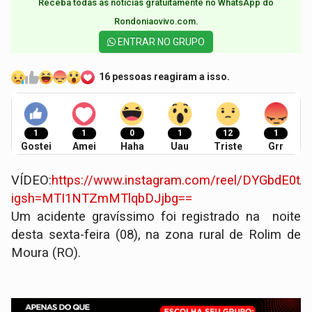
Receba todas as notícias gratuitamente no WhatsApp do
Rondoniaovivo.com.​
ENTRAR NO GRUPO
16 pessoas reagiram a isso.
1
1
0
1
12
1
Gostei
Amei
Haha
Uau
Triste
Grr
VÍDEO:
https://www.instagram.com/reel/DYGbdE0tA
igsh=MTI1NTZmMTlqbDJjbg==
​Um acidente gravíssimo foi registrado na noite
desta sexta-feira (08), na zona rural de Rolim de
Moura (RO).