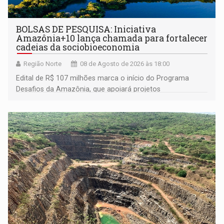
BOLSAS DE PESQUISA: Iniciativa
Amazônia+10 lança chamada para fortalecer
cadeias da sociobioeconomia
Região Norte
08 de Agosto de 2026 às 18:00
Edital de R$ 107 milhões marca o início do Programa
Desafios da Amazônia, que apoiará projetos
desenvolvidos por redes de pesquisa e inovação. A
submissão de pré-propostas poderá ser feita até 1º de
setembro