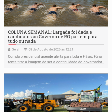
COLUNA SEMANAL: Largada foi dada e
candidatos ao Governo de RO partem para
tudo ou nada
Geral
08 de Agosto de 2026 às 12:21
Corrida presidencial acende alerta para Lula e Flávio; Fúria
tenta tirar a imagem de ser a continuidade do governador
Marcos Rocha; ex-prefeito Hildon Chaves parece ainda
não ter entrado no modo eleição; ABAV faz evento em
Porto Velho