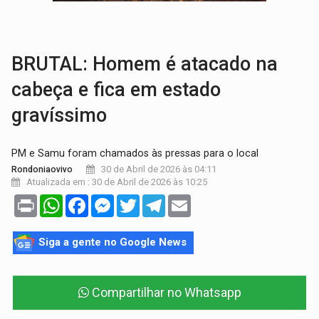
VÍDEO:
Perseguição é registrada no shopping após colombiana furtar ce
LUDOPATIA:
Apostas online começam a afetar produtividade e rotina
BRUTAL: Homem é atacado na
cabeça e fica em estado
gravíssimo
PM e Samu foram chamados às pressas para o local
30 de Abril de 2026 às 04:11
Rondoniaovivo
Atualizada em : 30 de Abril de 2026 às 10:25
Print
WhatsApp
Facebook
Messenger
Twitter
Telegram
Email
Siga a gente no Google News
Compartilhar no Whatsapp