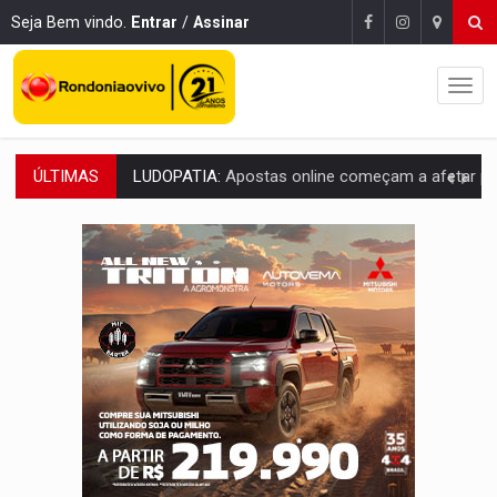
Seja Bem vindo.
Entrar
/
Assinar
ÚLTIMAS
REFLORESTAMENTO:
Plantar árvores não será mais suficiente para comprov
OVNIS NA LUA:
Cientistas alertam para possível base secreta no satélite n
ACABOU COM PEUGEOT:
Incêndio destrói carro que era rebocado para oficina no
VÍDEO:
Ladrão é filmado furtando moto na frente do bar 
BOLSAS DE PESQUISA:
Iniciativa Amazônia+10 lança chamada para fortalecer cadeia
MATERIAL:
Brasil tem grandes reservas de urânio, mas produz pouco e impo
VÍDEO:
Serpente capturada na fábrica da Coca-Cola é devolvid
HOMENAGEM:
Cientistas cassados pelo AI-5 se tornam pesquisadores emér