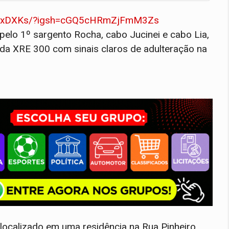
jiY5xDXKs/?igsh=cGQ5cHRmZjFmM3Zs
elo 1º sargento Rocha, cabo Jucinei e cabo Lia,
da XRE 300 com sinais claros de adulteração na
 localizado em uma residência na Rua Pinheiro