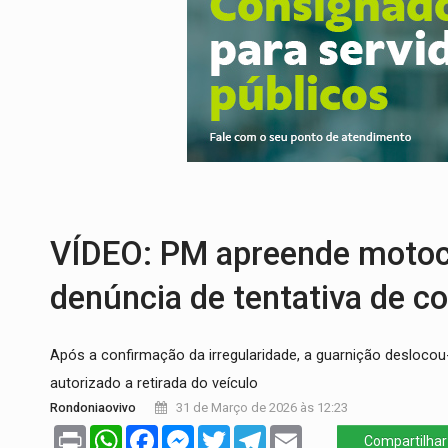
CINEAMAZÔNIA:
Filmes rondonienses pr
Publicação Legal:
AVISO DE LICITAÇÃO:
RUA DAS PENHAS:
MPRO promove interve
PEDIDO DE PROVIDÊNCIA:
Erosão ameaç
ELEIÇÕES 2026:
Policial candidato a dep
URGENTE:
DHPP se mobiliza para tentar 
VÍDEO: PM apreende motoci
denúncia de tentativa de c
​Após a confirmação da irregularidade, a guarnição desloco
autorizado a retirada do veículo
Rondoniaovivo
31 de Março de 2026 às 12:23
Print
WhatsApp
Facebook
Messenger
Twitter
Telegram
Email
Compartilhar