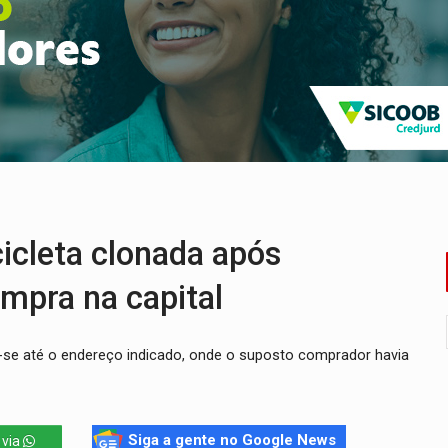
ovocam debate sobre temas urgentes entre estudantes
 PREGÃO ELETRÔNICO Nº 90136/2026/SUPEL/RO
nção artística pelos direitos das mulheres
a acesso a bairros às margens do rio Madeira em PVH
utado federal do PL declara patrimônio de R$ 29,4 mi
localizar corpo de rapaz desaparecido
cleta clonada após
ompra na capital
u-se até o endereço indicado, onde o suposto comprador havia
Siga a gente no Google News
 via