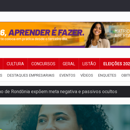
CULTURA
CONCURSOS
GERAL
LISTÃO
ELEIÇÕES 20
IS
DESTAQUES EMPRESARIAIS
EVENTOS
VÍDEOS
ENQUETES
OBIT
o de Rondônia expõem meta negativa e passivos ocultos
 defendem independência e apoio à direção nacional
pode alcançar larga e boa vantagem para deputados
om 2.000 vagas para aluno-soldado