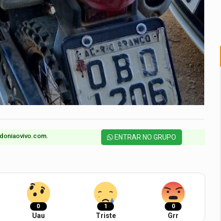
doniaovivo.com.​
ENTRAR NO GRUPO
0
1
0
Uau
Triste
Grr