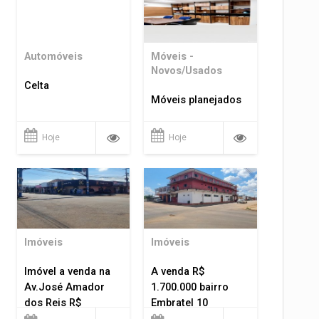
Automóveis
Móveis -
Novos/Usados
Celta
Móveis planejados
Hoje
Hoje
Imóveis
Imóveis
Imóvel a venda na
A venda R$
Av.José Amador
1.700.000 bairro
dos Reis R$
Embratel 10
1.400.000
apartamentos!