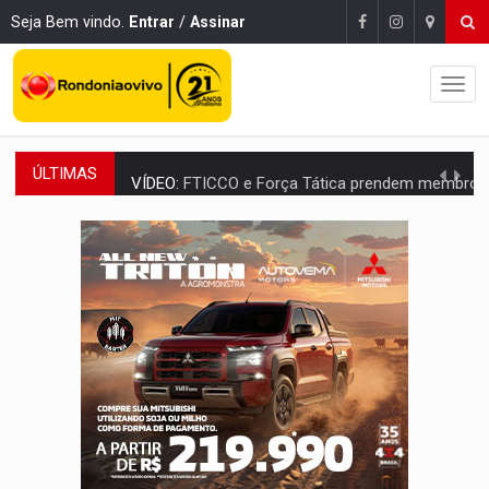
Seja Bem vindo.
Entrar
/
Assinar
ÚLTIMAS
VÍDEO:
FTICCO e Força Tática prendem membro do CV com arma e drogas em
INCLUSÃO:
Prefeitura fortalece parceria com a APAE para ampliar ações v
DEFESA:
Exército testa inovações no combate a drones durante exerc
TEMAS SOCIOAMBIENTAIS:
Em Itapuã do Oeste, CINEMAZÔNIA leva cinema amazônico 
PREVISÃO:
Interior de Rondônia terá sábado (8) de calor intenso
INFRAESTRUTURA:
Após quase 30 anos de espera, asfalto chega ao bairr
A ILHA:
Coreografia de Rondônia estreia na programação do Festival de Dan
ELEIÇÕES 2026:
Sgt. Mouza esclarece 'erro de digitação' em declaração de patrim