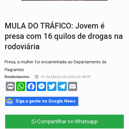
VÍDEO:
Motorista de caminhonete morre preso às ferragens em colisão com
LAZER:
Seis lugares gratuitos para aproveitar o fim de semana e
MULA DO TRÁFICO: Jovem é
presa com 16 quilos de drogas na
rodoviária
Presa, a mulher foi encaminhada ao Departamento de
Flagrantes
01 de Março de 2026 às 08:09
Rondoniaovivo
Print
WhatsApp
Facebook
Messenger
Twitter
Telegram
Email
Siga a gente no Google News
Compartilhar no Whatsapp