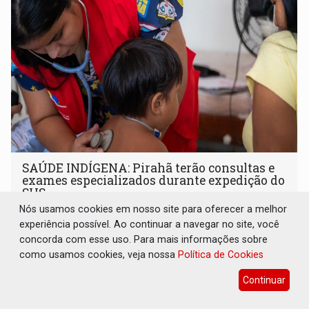
SAÚDE INDÍGENA: Pirahã terão consultas e
exames especializados durante expedição do
SUS
Nós usamos cookies em nosso site para oferecer a melhor
Geral
07 de Agosto de 2026 às 10:36
experiência possível. Ao continuar a navegar no site, você
Ação levará mais de mil atendimentos especializados a
concorda com esse uso. Para mais informações sobre
478 indígenas, evitando deslocamentos para centros
como usamos cookies, veja nossa
Política de Cookies
urbanos
Continuar