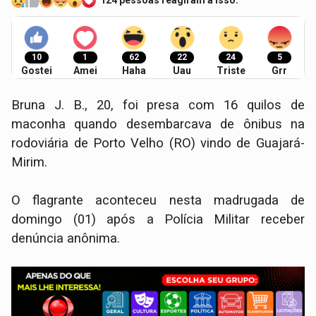
124 pessoas reagiram a isso.
10
1
62
22
24
5
Gostei
Amei
Haha
Uau
Triste
Grr
Bruna J. B., 20, foi presa com 16 quilos de
maconha quando desembarcava de ônibus na
rodoviária de Porto Velho (RO) vindo de Guajará-
Mirim.
O flagrante aconteceu nesta madrugada de
domingo (01) após a Polícia Militar receber
denúncia anônima.