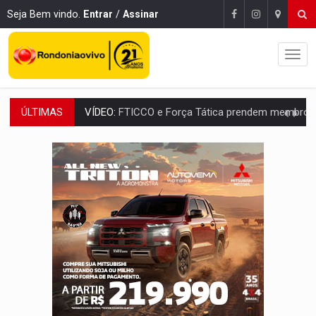
Seja Bem vindo.
Entrar
/
Assinar
ÚLTIMAS
INCLUSÃO:
Prefeitura fortalece parceria com a APAE para ampliar ações v
DEFESA:
Exército testa inovações no combate a drones durante exerc
TEMAS SOCIOAMBIENTAIS:
Em Itapuã do Oeste, CINEMAZÔNIA leva cinema amazônico 
PREVISÃO:
Interior de Rondônia terá sábado (8) de calor intenso
INFRAESTRUTURA:
Após quase 30 anos de espera, asfalto chega ao bairr
A ILHA:
Coreografia de Rondônia estreia na programação do Festival de Dan
ELEIÇÕES 2026:
Sgt. Mouza esclarece 'erro de digitação' em declaração de patrim
JUDICIÁRIO:
Sinjur parabeniza servidores pelo adicional de incentivo com ef