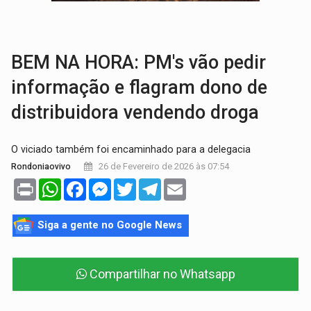
LAZER:
Seis lugares gratuitos para aproveitar o fim de semana e
VÍDEO:
FTICCO e Força Tática prendem membro do CV com arma e drogas em
BEM NA HORA: PM's vão pedir
informação e flagram dono de
distribuidora vendendo droga
O viciado também foi encaminhado para a delegacia
26 de Fevereiro de 2026 às 07:54
Rondoniaovivo
Print
WhatsApp
Facebook
Messenger
Twitter
Telegram
Email
Siga a gente no Google News
Compartilhar no Whatsapp