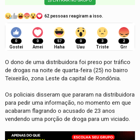
ENTRAR NO GRUPO
62 pessoas reagiram a isso.
0
0
57
0
3
2
Gostei
Amei
Haha
Uau
Triste
Grr
O dono de uma distribuidora foi preso por tráfico
de drogas na noite de quarta-feira (25) no bairro
Teixeirão, zona Leste da capital de Rondônia.
Os policiais disseram que pararam na distribuidora
para pedir uma informação, no momento em que
acabaram flagrando o acusado de 23 anos
vendendo uma porção de droga para um viciado.