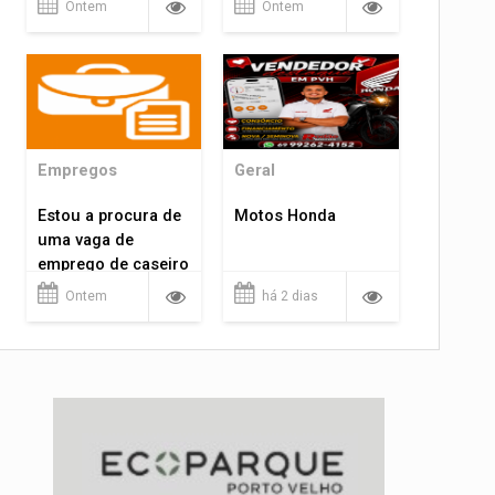
Ontem
Ontem
Empregos
Geral
Estou a procura de
Motos Honda
uma vaga de
emprego de caseiro
em porto velho
Ontem
há 2 dias
rondônia