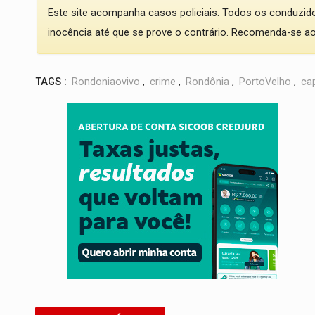
Este site acompanha casos policiais. Todos os conduzi
inocência até que se prove o contrário. Recomenda-se ao l
TAGS :
Rondoniaovivo
,
crime
,
Rondônia
,
PortoVelho
,
cap