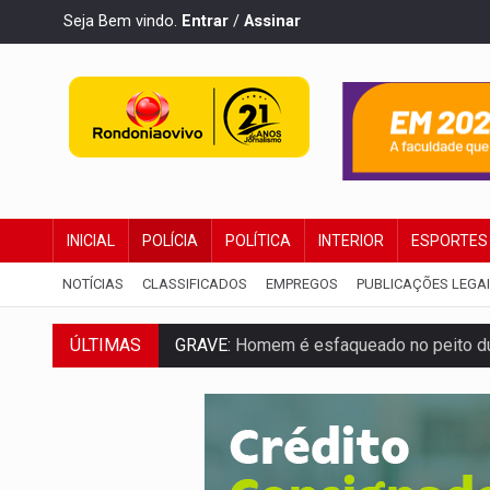
Seja Bem vindo.
Entrar
/
Assinar
INICIAL
POLÍCIA
POLÍTICA
INTERIOR
ESPORTES
NOTÍCIAS
CLASSIFICADOS
EMPREGOS
PUBLICAÇÕES LEGA
ÚLTIMAS
VÍDEO:
Denarc e Receita Federal apreen
OPERAÇÃO DA PC:
Membros do CV são p
ENTRADA GRATUITA:
Espetáculo As Mari
VÍDEO:
Três são presos após furto de mo