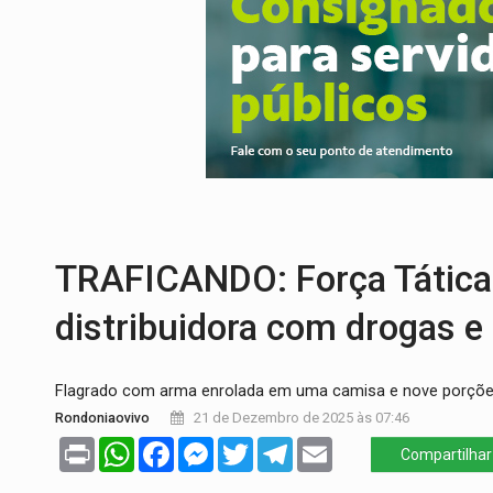
CELEBRAÇÃO:
Cerejeiras completa 43 a
SAÚDE:
Anvisa desmente boato sobre pre
VÍDEO:
Pitbulls fogem de residência e a
AÇÃO CONJUNTA:
Forças policiais apre
URGENTE:
Homem é baleado após aponta
GRAVE:
Homem é esfaqueado no peito dur
TRAFICANDO: Força Tática
distribuidora com drogas e
Flagrado com arma enrolada em uma camisa e nove porções 
Rondoniaovivo
21 de Dezembro de 2025 às 07:46
Print
WhatsApp
Facebook
Messenger
Twitter
Telegram
Email
Compartilhar