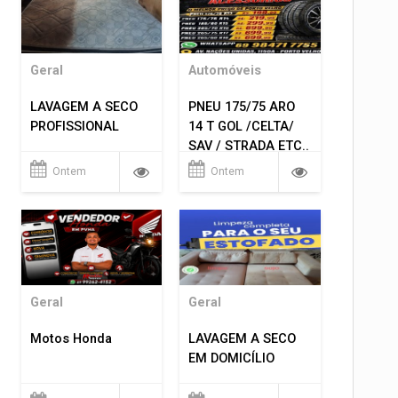
Geral
Automóveis
LAVAGEM A SECO
PNEU 175/75 ARO
PROFISSIONAL
14 T GOL /CELTA/
SAV / STRADA ETC..
R$ 219,99
Ontem
Ontem
MONTAGEM GRATIS
Geral
Geral
Motos Honda
LAVAGEM A SECO
EM DOMICÍLIO