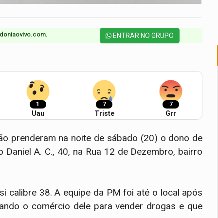
doniaovivo.com.​
ENTRAR NO GRUPO
1
7
7
Uau
Triste
Grr
alhão prenderam na noite de sábado (20) o dono de
o Daniel A. C., 40, na Rua 12 de Dezembro, bairro
i calibre 38. A equipe da PM foi até o local após
ndo o comércio dele para vender drogas e que