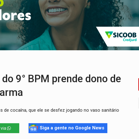
nos de emancipação com programação esportiva
sença de plástico ou petróleo em ovos
tacam casal de idosos na zona Leste
endem cerca de 1kg de ouro em Rondônia
r arma para equipe da PM
ante briga entre vizinhos
 do 9° BPM prende dono de
 arma
de cocaína, que ele se desfez jogando no vaso sanitário
Siga a gente no Google News
 via