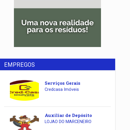
EMPREGOS
Serviços Gerais
Credcasa Imóveis
Auxiliar de Depósito
LOJAO DO MARCENEIRO