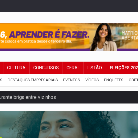
CULTURA
CONCURSOS
GERAL
LISTÃO
ELEIÇÕES 20
IS
DESTAQUES EMPRESARIAIS
EVENTOS
VÍDEOS
ENQUETES
OBIT
dem 12 kg de skunk e arma que iam para o Sudeste
resos com armas e drogas após crime de tortur@
as Somos Nós será apresentado na capital
tocicleta em frente de academia