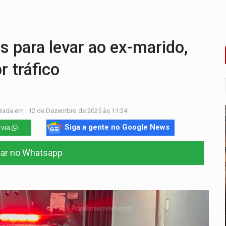
 para levar ao ex-marido,
r tráfico
zada em : 12 de Dezembro de 2025 às 11:24
Siga a gente no Google News
 via
har no Whatsapp