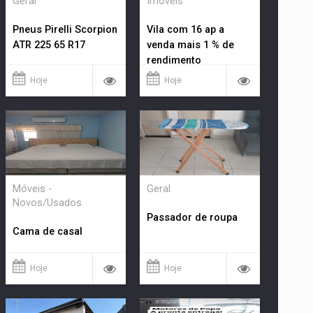
Geral
Imóveis
Pneus Pirelli Scorpion
Vila com 16 ap a
ATR 225 65 R17
venda mais 1 % de
rendimento
Hoje
Hoje
Móveis -
Geral
Novos/Usados
Passador de roupa
Cama de casal
Hoje
Hoje