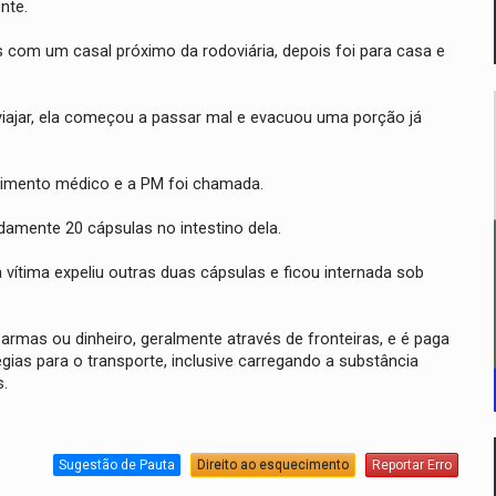
nte.
com um casal próximo da rodoviária, depois foi para casa e
 viajar, ela começou a passar mal e evacuou uma porção já
imento médico e a PM foi chamada.
damente 20 cápsulas no intestino dela.
vítima expeliu outras duas cápsulas e ficou internada sob
armas ou dinheiro, geralmente através de fronteiras, e é paga
égias para o transporte, inclusive carregando a substância
s.
Sugestão de Pauta
Direito ao esquecimento
Reportar Erro