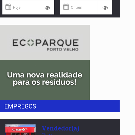
Hoje
Ontem
EMPREGOS
Vendedor(a)
Claro