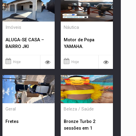
Imóveis
Náutica
ALUGA-SE CASA –
Motor de Popa
BAIRRO JKI
YAMAHA.
Hoje
Hoje
Geral
Beleza / Saúde
Fretes
Bronze Turbo 2
sessões em 1