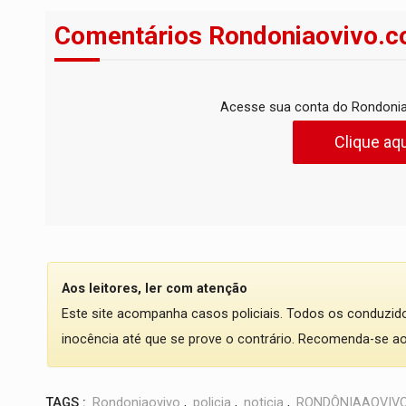
Comentários Rondoniaovivo.c
Acesse sua conta do Rondonia
Clique aqu
Aos leitores, ler com atenção
Este site acompanha casos policiais. Todos os conduzi
inocência até que se prove o contrário. Recomenda-se ao l
TAGS :
Rondoniaovivo
,
policia
,
noticia
,
RONDÔNIAAOVIV