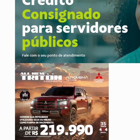
Publicação Legal:
AVISO DE LICITAÇÃO: P
BR-364:
Polícia apreende mais de uma t
EMOCIONE:
PRESENTES: Confira os sort
VOVÔ LADRÃO:
Idoso é filmado furtando 
JUSTIÇA:
Comarca de Nova Mamoré terá se
PREVISÃO:
Interior de Rondônia terá sáb