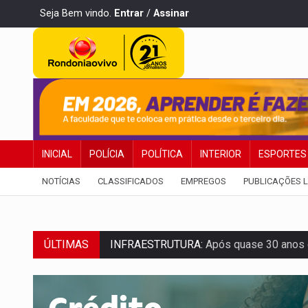
Seja Bem vindo.
Entrar
/
Assinar
INICIAL
POLÍCIA
POLÍTICA
INTERIOR
ESPORTES
NOTÍCIAS
CLASSIFICADOS
EMPREGOS
PUBLICAÇÕES L
INFRAESTRUTURA:
Após quase 30 anos d
ÚLTIMAS
A ILHA:
Coreografia de Rondônia estreia 
ELEIÇÕES 2026:
Sgt. Mouza esclarece 'e
JUDICIÁRIO:
Sinjur parabeniza servidores