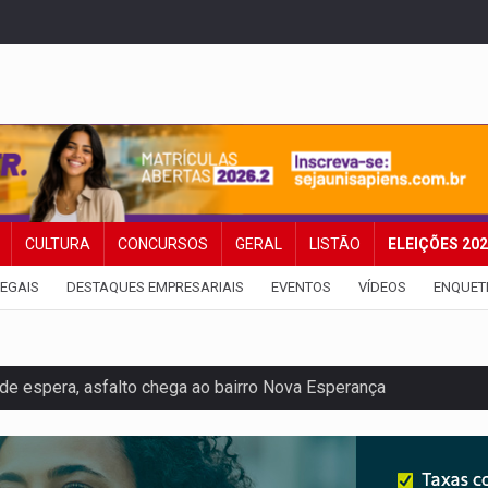
CULTURA
CONCURSOS
GERAL
LISTÃO
ELEIÇÕES 20
EGAIS
DESTAQUES EMPRESARIAIS
EVENTOS
VÍDEOS
ENQUET
e espera, asfalto chega ao bairro Nova Esperança
na programação do Festival de Dança de Joinville
rro de digitação' em declaração de patrimônio de R$ 29 mi
 pelo adicional de incentivo com efeitos retroativos