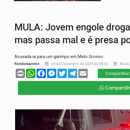
MULA: Jovem engole drogas
mas passa mal e é presa po
Acusada ia para um garimpo em Mato Grosso
Rondoniaovivo
04 de Dezembro de 2025 às 08:30
Atuali
Print
WhatsApp
Facebook
Messenger
Twitter
Telegram
Email
Compartilhar
Compartil