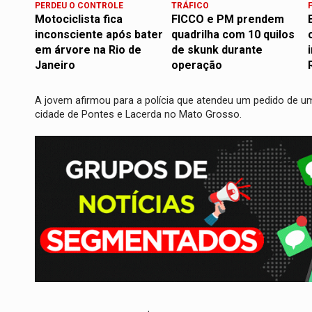
PERDEU O CONTROLE
TRÁFICO
Motociclista fica
FICCO e PM prendem
inconsciente após bater
quadrilha com 10 quilos
em árvore na Rio de
de skunk durante
Janeiro
operação
A jovem afirmou para a polícia que atendeu um pedido de u
cidade de Pontes e Lacerda no Mato Grosso.