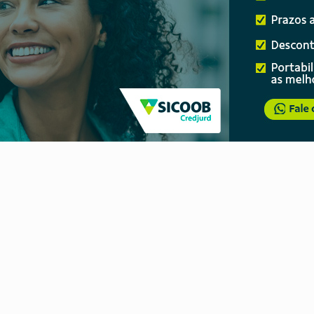
regão Eletrônico Nº 12/2026 - UASG 200095
onelada de drogas em fundo falso de caminhão
eados na promoção de dia dos Pais
bicicleta na frente de comércio
u primeiro júri popular
ado (8) de calor intenso e tempo firme