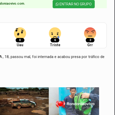
doniaovivo.com.​
ENTRAR NO GRUPO
0
6
3
Uau
Triste
Grr
A., 18, passou mal, foi internada e acabou presa por tráfico de