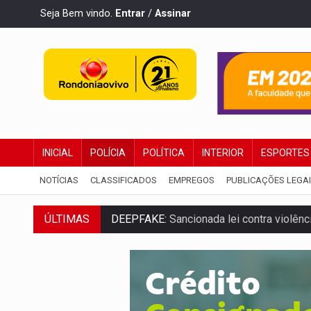
Seja Bem vindo.
Entrar
/
Assinar
INICIAL
POLÍCIA
POLÍTICA
INTERIOR
ESPORTES
NOTÍCIAS
CLASSIFICADOS
EMPREGOS
PUBLICAÇÕES LEGA
ÚLTIMAS
DEEPFAKE:
Sancionada lei contra violência
COLEGIADO:
Brasil e Rússia discutem ene
URGENTE:
Colisão entre caminhão e carr
ENCONTRO:
Amazônia Negra ganha projeç