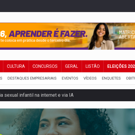
CULTURA
CONCURSOS
GERAL
LISTÃO
ELEIÇÕES 20
IS
DESTAQUES EMPRESARIAIS
EVENTOS
VÍDEOS
ENQUETES
OBIT
 sexual infantil na internet e via IA
rgia nuclear, defesa e ciência em Brasília
o deixa quatro mortos e um em estado grave na BR
ão nacional com participação de Marcela Bonfim