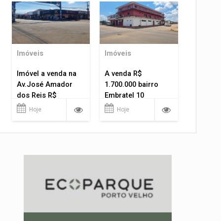
Imóveis
Imóveis
Imóvel a venda na
A venda R$
Av.José Amador
1.700.000 bairro
dos Reis R$
Embratel 10
1.400.000
apartamentos!
Hoje
Hoje