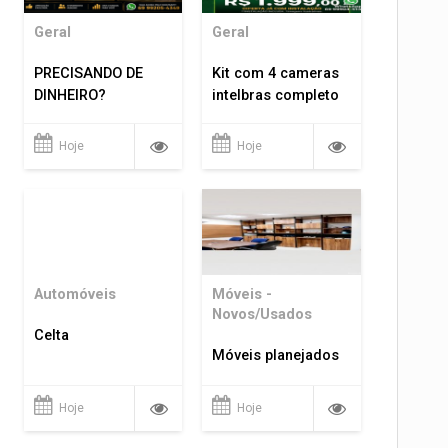
Geral
Geral
PRECISANDO DE
Kit com 4 cameras
DINHEIRO?
intelbras completo
Hoje
Hoje
Automóveis
Móveis -
Novos/Usados
Celta
Móveis planejados
Hoje
Hoje