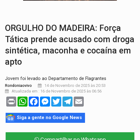
OPERAÇÃO DA PC:
Membros do CV são presos com armas e drogas após c
ENTRADA GRATUITA:
Espetáculo As Marias Somos Nós será apresen
ORGULHO DO MADEIRA: Força
Tática prende acusado com droga
sintética, maconha e cocaína em
apto
Jovem foi levado ao Departamento de Flagrantes
14 de Novembro de 2025 às 20:53
Rondoniaovivo
Atualizada em : 16 de Novembro de 2025 às 06:56
Print
WhatsApp
Facebook
Messenger
Twitter
Telegram
Email
Siga a gente no Google News
Compartilhar no Whatsapp