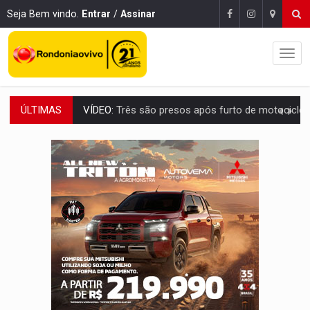
Seja Bem vindo.
Entrar
/
Assinar
VÍDEO:
Três são presos após furto de motocicleta em frente
ÚLTIMAS
CELEBRAÇÃO:
Cerejeiras completa 43 anos de emancipação com progra
SAÚDE:
Anvisa desmente boato sobre presença de plástico ou petr
VÍDEO:
Pitbulls fogem de residência e atacam casal de idosos 
AÇÃO CONJUNTA:
Forças policiais apreendem cerca de 1kg de our
PF ESTÁ APURANDO:
Flávio Bolsonaro escolhe Alfredo Gaspar como vice, alvo de d
NO CENTRO:
Colisão entre ônibus e carro provoca lentidão
ELEIÇÕES 2026:
Candidato a deputado estadual declara carros por R$ 25 e casas