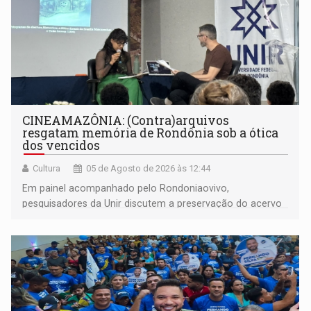
CINEAMAZÔNIA: (Contra)arquivos
resgatam memória de Rondônia sob a ótica
dos vencidos
Cultura
05 de Agosto de 2026 às 12:44
Em painel acompanhado pelo Rondoniaovivo,
pesquisadores da Unir discutem a preservação do acervo
do século 20 e o legado de Sílvio Tendler, que defendia a
memória como bússola para o futuro