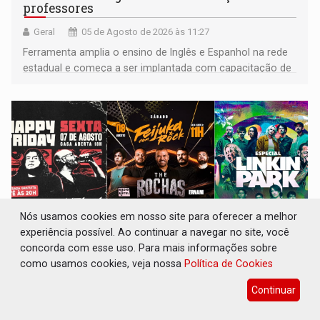
professores
Geral
05 de Agosto de 2026 às 11:27
Ferramenta amplia o ensino de Inglês e Espanhol na rede
estadual e começa a ser implantada com capacitação de
docentes em todas as regionais de educação
Nós usamos cookies em nosso site para oferecer a melhor
experiência possível. Ao continuar a navegar no site, você
concorda com esse uso. Para mais informações sobre
como usamos cookies, veja nossa
Política de Cookies
GREGO ORIGINAL PUB: Happy Friday,
Feijuka com Rock e Especial Linkin Park
Continuar
agitam o fim de semana