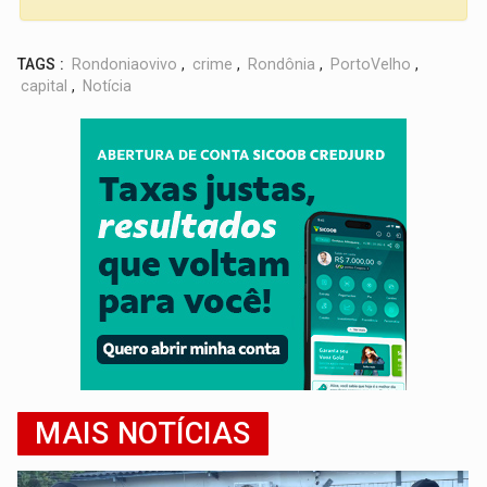
TAGS :
Rondoniaovivo
,
crime
,
Rondônia
,
PortoVelho
,
capital
,
Notícia
MAIS NOTÍCIAS