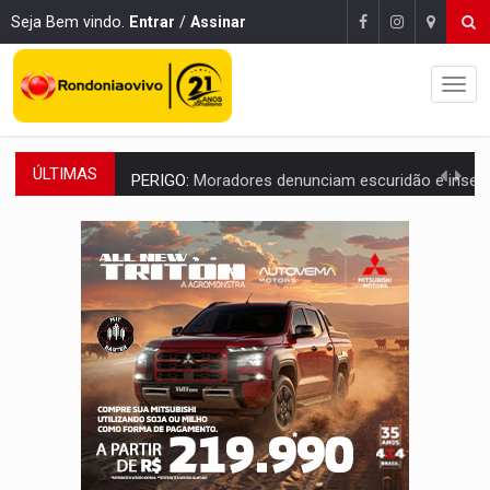
Seja Bem vindo.
Entrar
/
Assinar
ÚLTIMAS
PERIGO:
Moradores denunciam escuridão e insegurança na Estrada d
COLIGAÇÃO:
Reabertura de ação no TSE pode resultar em cassação de prefeita 
INCLUSÃO:
APAE Porto Velho abre inscrições para 
CLUBE DOS R$ 00,00:
21 candidatos declaram patrimônio zero em Rondônia na
INTERIOR:
Ouro Preto do Oeste realiza Cavalgada da Expo Show Norte
DESENVOLVIMENTO:
Ideb avança nos anos iniciais do ensino fundamen
VULGO 'UNIÃO':
Chefe de facção criminosa é preso durante oper
Publicação Legal:
CONVOCAÇÃO DAS ELEIÇÕES: S