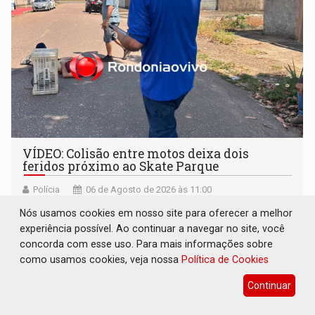
VÍDEO: Colisão entre motos deixa dois
feridos próximo ao Skate Parque
Polícia
06 de Agosto de 2026 às 11:00
Homem que avançou a preferencial ficou em estado mais
Nós usamos cookies em nosso site para oferecer a melhor
grave
experiência possível. Ao continuar a navegar no site, você
concorda com esse uso. Para mais informações sobre
como usamos cookies, veja nossa
Política de Cookies
Continuar