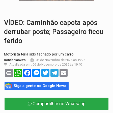
EDUCAÇÃO:
Corumbiara lidera Ideb 2025 entre redes municipai
COMPETIÇÕES:
Joer 2026 inicia fases regionais e reúne mais de 7,3 mil
VÍDEO: Caminhão capota após
derrubar poste; Passageiro ficou
ferido
Motorista teria sido fechado por um carro
06 de Novembro de 2025 às 19:25
Rondoniaovivo
Atualizada em : 06 de Novembro de 2025 às 19:40
Print
WhatsApp
Facebook
Messenger
Twitter
Telegram
Email
Siga a gente no Google News
Compartilhar no Whatsapp