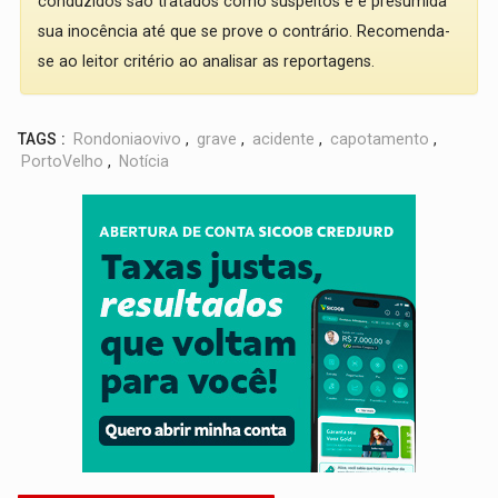
conduzidos são tratados como suspeitos e é presumida
sua inocência até que se prove o contrário. Recomenda-
se ao leitor critério ao analisar as reportagens.
TAGS :
Rondoniaovivo
,
grave
,
acidente
,
capotamento
,
PortoVelho
,
Notícia