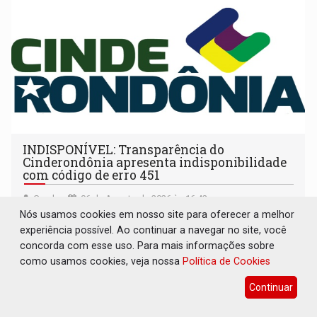
INDISPONÍVEL: Transparência do
Cinderondônia apresenta indisponibilidade
com código de erro 451
Geral
06 de Agosto de 2026 às 16:42
Nós usamos cookies em nosso site para oferecer a melhor
Página do consórcio público exibe aviso de manutenção,
experiência possível. Ao continuar a navegar no site, você
mas carrega status associado a restrições legais
concorda com esse uso. Para mais informações sobre
como usamos cookies, veja nossa
Política de Cookies
Continuar