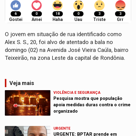
6
0
18
0
3
3
Gostei
Amei
Haha
Uau
Triste
Grr
O jovem em situação de rua identificado como
Alex S. S., 20, foi alvo de atentado a bala no
domingo (02) na Avenida José Vieira Caúla, bairro
Teixeirão, na zona Leste da capital de Rondônia.
Veja mais
VIOLÊNCIA E SEGURANÇA
Pesquisa mostra que população
apoia medidas duras contra o crime
organizado
URGENTE
URGENTE: BPTAR prende em