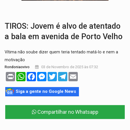
EM 18 MESES:
Léo Moraes entrega o que não conseguiram em anos na educaçã
ELEIÇÕES 2026:
Candidata a deputada federal em Rondônia declara draga de g
TIROS: Jovem é alvo de atentado
a bala em avenida de Porto Velho
Vítima não soube dizer quem teria tentado matá-lo e nem a
motivação
03 de Novembro de 2025 às 07:32
Rondoniaovivo
Print
WhatsApp
Facebook
Messenger
Twitter
Telegram
Email
Siga a gente no Google News
Compartilhar no Whatsapp