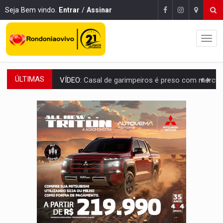
Seja Bem vindo.
Entrar
/
Assinar
ÚLTIMAS
VÍDEO:
Casal de garimpeiros é preso com mercúrio em estepe,
EDUCAÇÃO BÁSICA:
Ideb avança nos anos iniciais do ensino fundame
CONTA DIFÍCIL:
Com as novidades na corrida ao Senado as contas ficara
CH4C1NA:
Disputa entre PCC e CV deixa dez mortos em cinco di
IMUNIZAÇÃO:
Prefeitura inicia campanha de multivacinação para crianças 
QUIRINUS:
Draco faz operação para prender faccionados que atacaram proved
TRAFICANTE PRESO:
Operação Brasil Contra o Crime apreende quase meia to
SUPER EL NIÑO:
Trabalho inédito vai garantir água potável para comunidades