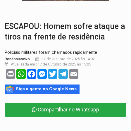
TRAFICANTE PRESO:
Operação Brasil Contra o Crime apreende quase meia to
SUPER EL NIÑO:
Trabalho inédito vai garantir água potável para comunidades
ESCAPOU: Homem sofre ataque a
tiros na frente de residência
Policiais militares foram chamados rapidamente
17 de Outubro de 2025 às 14:02
Rondoniaovivo
Atualizada em : 17 de Outubro de 2025 às 15:05
Print
WhatsApp
Facebook
Messenger
Twitter
Telegram
Email
Siga a gente no Google News
Compartilhar no Whatsapp