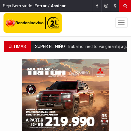
Seja Bem vindo.
Entrar
/
Assinar
ÚLTIMAS
FAMÍLIA MORREU:
Identificadas as cinco vítimas de acidente na BR-364, entr
BRASIL CONTRA O CRIME:
Acusado de guardar armas de facção é preso com rev
TRAGÉDIA:
Sobe para cinco o número de mortos em colisão entre carreta e Fia
TRANSPORTE DE ARROZ:
MPF assegura cumprimento da legislação sobre transporte d
DEEPFAKE:
Sancionada lei contra violência sexual infantil na inte
COLEGIADO:
Brasil e Rússia discutem energia nuclear, defesa e ciênc
URGENTE:
Colisão entre caminhão e carro deixa quatro mortos e um em est
ENCONTRO:
Amazônia Negra ganha projeção nacional com participação de M