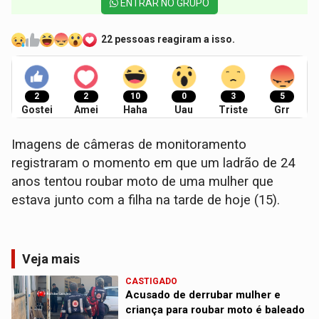
ENTRAR NO GRUPO
22 pessoas reagiram a isso.
2
2
10
0
3
5
Gostei
Amei
Haha
Uau
Triste
Grr
Imagens de câmeras de monitoramento
registraram o momento em que um ladrão de 24
anos tentou roubar moto de uma mulher que
estava junto com a filha na tarde de hoje (15).
Veja mais
CASTIGADO
Acusado de derrubar mulher e
criança para roubar moto é baleado