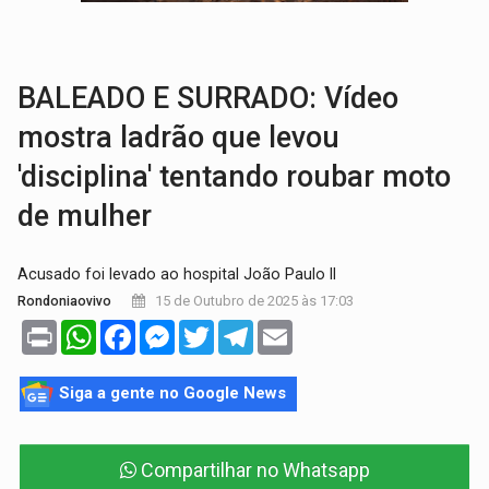
TRANSPORTE DE ARROZ:
MPF assegura cumprimento da legislação sobre transporte d
DEEPFAKE:
Sancionada lei contra violência sexual infantil na inte
BALEADO E SURRADO: Vídeo
mostra ladrão que levou
'disciplina' tentando roubar moto
de mulher
Acusado foi levado ao hospital João Paulo II
15 de Outubro de 2025 às 17:03
Rondoniaovivo
Print
WhatsApp
Facebook
Messenger
Twitter
Telegram
Email
Siga a gente no Google News
Compartilhar no Whatsapp