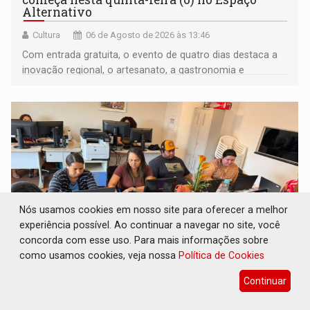
Alternativo
Cultura
06 de Agosto de 2026 às 13:46
Com entrada gratuita, o evento de quatro dias destaca a
inovação regional, o artesanato, a gastronomia e
promove a feira de adoção responsável de animais
Nós usamos cookies em nosso site para oferecer a melhor
experiência possível. Ao continuar a navegar no site, você
concorda com esse uso. Para mais informações sobre
como usamos cookies, veja nossa
Política de Cookies
FORTALECIMENTO: Contratação de novos
Continuar
servidores reforça equipes do Cad Único nos
Cras de PVH