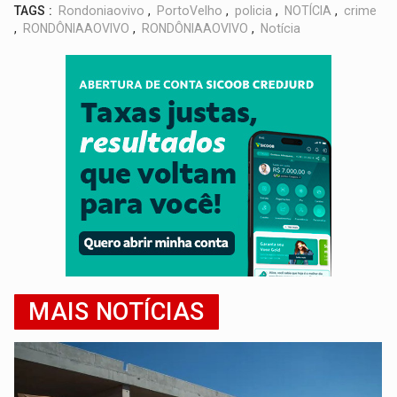
TAGS :
Rondoniaovivo
,
PortoVelho
,
policia
,
NOTÍCIA
,
crime
,
RONDÔNIAAOVIVO
,
RONDÔNIAAOVIVO
,
Notícia
MAIS NOTÍCIAS