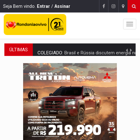
Seja Bem vindo.
Entrar
/
Assinar
ÚLTIMAS
COLEGIADO:
Brasil e Rússia discutem energia nuclear, defesa e ciênc
URGENTE:
Colisão entre caminhão e carro deixa quatro mortos e um em est
ENCONTRO:
Amazônia Negra ganha projeção nacional com participação de M
PREVISÃO:
Porto Velho tem chances de chuvas isoladas nesta se
SINDICATOS UNIDOS:
Assembleia Geral delibera greve da educação municip
PROCESSO SELETIVO:
Rondoniaovivo abre oficina de Comunicação com oportunidade
AGOSTO LILÁS:
MPRO lança de portal e promove reflexão sobre trajetória da Le
REGULARIZAÇÃO:
Refis 2026 segue até o fim do ano para regulariz