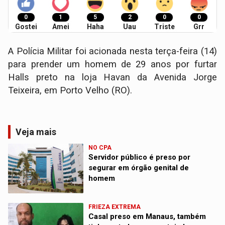
0
1
5
2
0
0
Gostei
Amei
Haha
Uau
Triste
Grr
A Polícia Militar foi acionada nesta terça-feira (14)
para prender um homem de 29 anos por furtar
Halls preto na loja Havan da Avenida Jorge
Teixeira, em Porto Velho (RO).
Veja mais
NO CPA
Servidor público é preso por
segurar em órgão genital de
homem
FRIEZA EXTREMA
Casal preso em Manaus, também