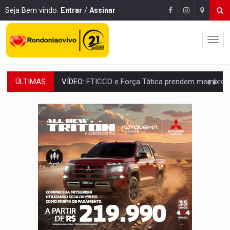
Seja Bem vindo.
Entrar
/
Assinar
ÚLTIMAS
INCLUSÃO:
Prefeitura fortalece parceria com a APAE para ampliar ações v
DEFESA:
Exército testa inovações no combate a drones durante exerc
TEMAS SOCIOAMBIENTAIS:
Em Itapuã do Oeste, CINEMAZÔNIA leva cinema amazônico 
PREVISÃO:
Interior de Rondônia terá sábado (8) de calor intenso
INFRAESTRUTURA:
Após quase 30 anos de espera, asfalto chega ao bairr
A ILHA:
Coreografia de Rondônia estreia na programação do Festival de Dan
ELEIÇÕES 2026:
Sgt. Mouza esclarece 'erro de digitação' em declaração de patrim
VÍDEO:
Motorista de caminhonete morre preso às ferragens em colisão com