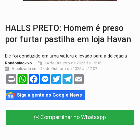
LAZER:
Seis lugares gratuitos para aproveitar o fim de semana e
VÍDEO:
FTICCO e Força Tática prendem membro do CV com arma e drogas em
HALLS PRETO: Homem é preso
por furtar pastilha em loja Havan
Ele foi conduzido em uma viatura e levado para a delegacia
14 de Outubro de 2025 às 16:35
Rondoniaovivo
Atualizada em : 14 de Outubro de 2025 às 17:07
Print
WhatsApp
Facebook
Messenger
Twitter
Telegram
Email
Siga a gente no Google News
Compartilhar no Whatsapp