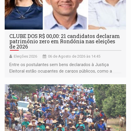
CLUBE DOS R$ 00,00: 21 candidatos declaram
patrimônio zero em Rondônia nas eleições
de 2026
Eleições 2026
06 de Agosto de 2026 às 14:45
Entre os postulantes sem bens declarados à Justiça
Eleitoral estão ocupantes de cargos públicos, como a
deputada federal Cristiane Lopes (PODE), o vereador
Pedro Geovar (PP) e a vice-prefeita Magna dos Anjos
(NOVO)