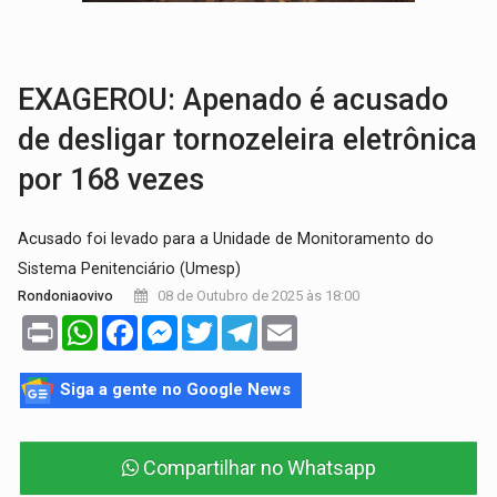
AGOSTO LILÁS:
MPRO lança de portal e promove reflexão sobre trajetória da Le
REGULARIZAÇÃO:
Refis 2026 segue até o fim do ano para regulariz
EXAGEROU: Apenado é acusado
de desligar tornozeleira eletrônica
por 168 vezes
Acusado foi levado para a Unidade de Monitoramento do
Sistema Penitenciário (Umesp)
08 de Outubro de 2025 às 18:00
Rondoniaovivo
Print
WhatsApp
Facebook
Messenger
Twitter
Telegram
Email
Siga a gente no Google News
Compartilhar no Whatsapp