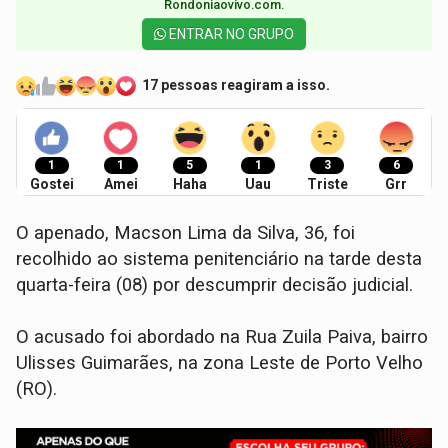
Rondoniaovivo.com.​
ENTRAR NO GRUPO
17 pessoas reagiram a isso.
1
1
5
1
3
6
Gostei
Amei
Haha
Uau
Triste
Grr
O apenado, Macson Lima da Silva, 36, foi
recolhido ao sistema penitenciário na tarde desta
quarta-feira (08) por descumprir decisão judicial.
O acusado foi abordado na Rua Zuila Paiva, bairro
Ulisses Guimarães, na zona Leste de Porto Velho
(RO).