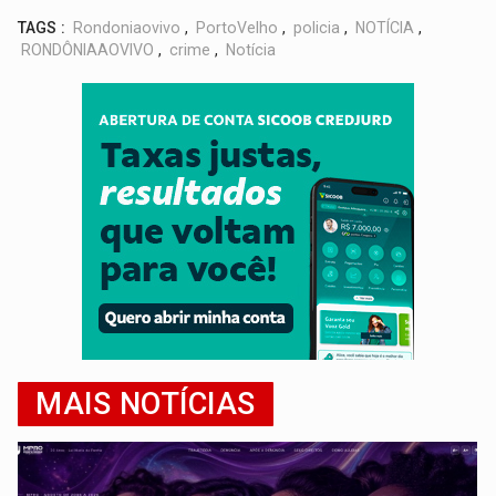
TAGS :
Rondoniaovivo
,
PortoVelho
,
policia
,
NOTÍCIA
,
RONDÔNIAAOVIVO
,
crime
,
Notícia
MAIS NOTÍCIAS