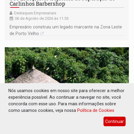
Carlinhos Barbershop
Destaques Empresariais
06 de Agosto de 2026 às 11:55
Empresário construiu um legado marcante na Zona Leste
de Porto Velho
Nós usamos cookies em nosso site para oferecer a melhor
experiência possível. Ao continuar a navegar no site, você
concorda com esse uso. Para mais informações sobre
como usamos cookies, veja nossa
Política de Cookies
'RIO OMERÊ': MPF pede condenação do Banco
Continuar
do Brasil por financiar atividade pecuária
em TI