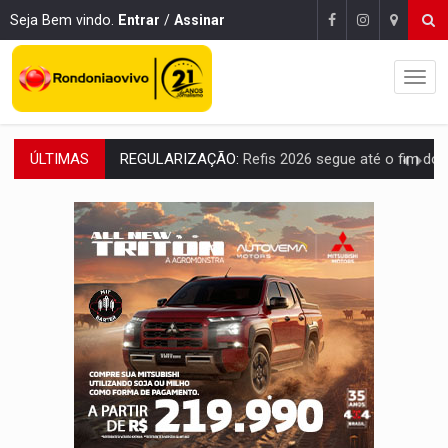
Seja Bem vindo.
Entrar
/
Assinar
ÚLTIMAS
ROLIM DE MOURA:
Programa da Energisa beneficia 60 famílias com geladeiras e
VIOLÊNCIA VICÁRIA:
MPRO obtém condenação de réu a 21 anos de prisão em 
INDISPONÍVEL:
Transparência do Cinderondônia apresenta indisponibilida
AMPLIAÇÃO:
IGs de Rondônia entram em programa internacional para ac
VÍDEO:
Acidente envolve cinco veículos em obra de recapeamen
EDUCAÇÃO:
Corumbiara lidera Ideb 2025 entre redes municipai
COMPETIÇÕES:
Joer 2026 inicia fases regionais e reúne mais de 7,3 mil
PERIGO:
Moradores denunciam escuridão e insegurança na Estrada d