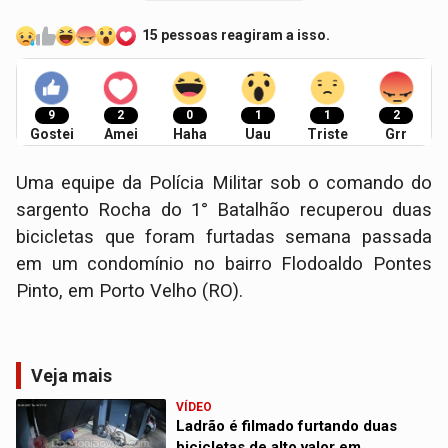
15 pessoas reagiram a isso.
9
2
0
1
1
2
Gostei
Amei
Haha
Uau
Triste
Grr
Uma equipe da Polícia Militar sob o comando do
sargento Rocha do 1° Batalhão recuperou duas
bicicletas que foram furtadas semana passada
em um condomínio no bairro Flodoaldo Pontes
Pinto, em Porto Velho (RO).
Veja mais
VÍDEO
Ladrão é filmado furtando duas
bicicletas de alto valor em