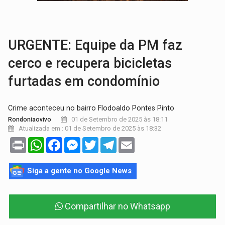
VÍDEO:
Armado com machado, homem ameaça matar sobrinha grávida e com
TRIBUNAL DO CRIME:
Homem é espancado por facção criminosa 
URGENTE: Equipe da PM faz
cerco e recupera bicicletas
furtadas em condomínio
Crime aconteceu no bairro Flodoaldo Pontes Pinto
01 de Setembro de 2025 às 18:11
Rondoniaovivo
Atualizada em : 01 de Setembro de 2025 às 18:32
Print
WhatsApp
Facebook
Messenger
Twitter
Telegram
Email
Siga a gente no Google News
Compartilhar no Whatsapp