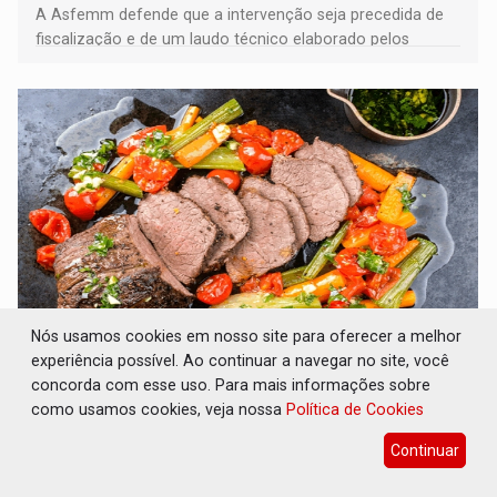
A Asfemm defende que a intervenção seja precedida de
fiscalização e de um laudo técnico elaborado pelos
órgãos competentes
Nós usamos cookies em nosso site para oferecer a melhor
VARIANDO O CARDÁPIO: Veja essa receita de
experiência possível. Ao continuar a navegar no site, você
carne assada para o almoço e o jantar
concorda com esse uso. Para mais informações sobre
como usamos cookies, veja nossa
Política de Cookies
Gastronomia
08 de Agosto de 2026 às 09:00
Continuar
Prepare um acém bovino de um jeito que vai agradar todo
tipo de paladar