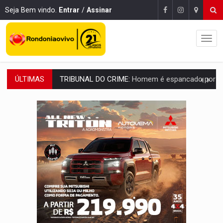
Seja Bem vindo.
Entrar
/
Assinar
ÚLTIMAS
VÍDEO:
Perseguição é registrada no shopping após colombiana furtar ce
LUDOPATIA:
Apostas online começam a afetar produtividade e rotina
REFLORESTAMENTO:
Plantar árvores não será mais suficiente para comprov
OVNIS NA LUA:
Cientistas alertam para possível base secreta no satélite n
ACABOU COM PEUGEOT:
Incêndio destrói carro que era rebocado para oficina no
VÍDEO:
Ladrão é filmado furtando moto na frente do bar 
BOLSAS DE PESQUISA:
Iniciativa Amazônia+10 lança chamada para fortalecer cadeia
MATERIAL:
Brasil tem grandes reservas de urânio, mas produz pouco e impo