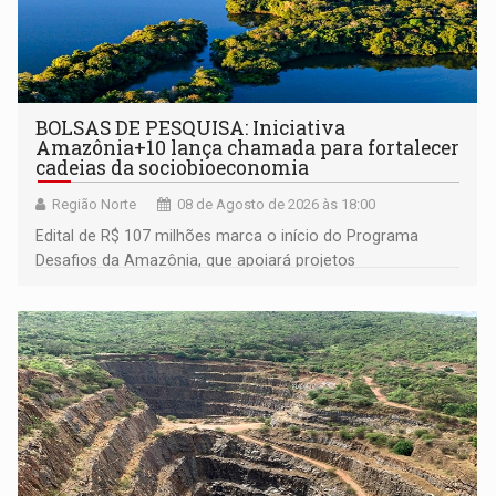
BOLSAS DE PESQUISA: Iniciativa
Amazônia+10 lança chamada para fortalecer
cadeias da sociobioeconomia
Região Norte
08 de Agosto de 2026 às 18:00
Edital de R$ 107 milhões marca o início do Programa
Desafios da Amazônia, que apoiará projetos
desenvolvidos por redes de pesquisa e inovação. A
submissão de pré-propostas poderá ser feita até 1º de
setembro