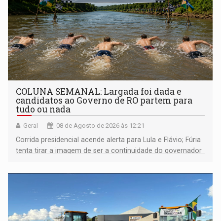
COLUNA SEMANAL: Largada foi dada e
candidatos ao Governo de RO partem para
tudo ou nada
Geral
08 de Agosto de 2026 às 12:21
Corrida presidencial acende alerta para Lula e Flávio; Fúria
tenta tirar a imagem de ser a continuidade do governador
Marcos Rocha; ex-prefeito Hildon Chaves parece ainda
não ter entrado no modo eleição; ABAV faz evento em
Porto Velho