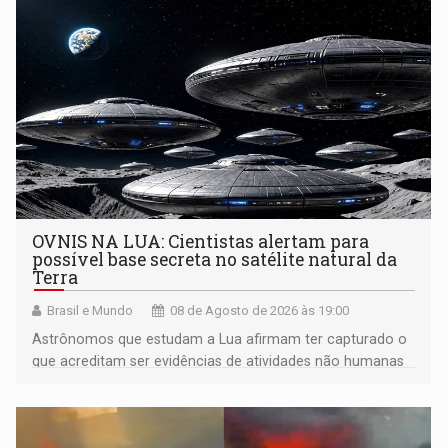
OVNIS NA LUA: Cientistas alertam para
possível base secreta no satélite natural da
Terra
Brasil e Mundo
08 de Agosto de 2026 às 19:00
Astrônomos que estudam a Lua afirmam ter capturado o
que acreditam ser evidências de atividades não humanas
tecnologicamente avançadas (OVNIs) na Lua e em sua
órbita