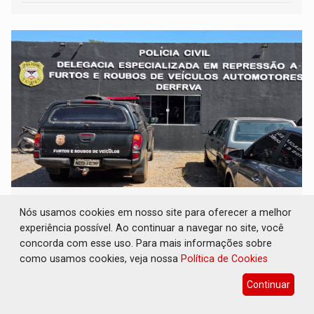
ROUBO INVENTADO: PC desmascara 'golpe
Nós usamos cookies em nosso site para oferecer a melhor
do seguro' e indicia homem por falsa
comunicação
experiência possível. Ao continuar a navegar no site, você
concorda com esse uso. Para mais informações sobre
Polícia
05 de Agosto de 2026 às 11:40
como usamos cookies, veja nossa
Política de Cookies
Dono do veículo irá responder criminalmente
Continuar