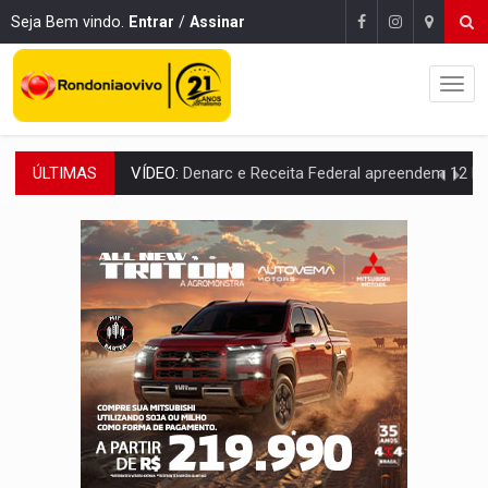
Seja Bem vindo.
Entrar
/
Assinar
ÚLTIMAS
OPERAÇÃO DA PC:
Membros do CV são presos com armas e drogas após c
ENTRADA GRATUITA:
Espetáculo As Marias Somos Nós será apresen
VÍDEO:
Três são presos após furto de motocicleta em frente
CELEBRAÇÃO:
Cerejeiras completa 43 anos de emancipação com progra
SAÚDE:
Anvisa desmente boato sobre presença de plástico ou petr
VÍDEO:
Pitbulls fogem de residência e atacam casal de idosos 
AÇÃO CONJUNTA:
Forças policiais apreendem cerca de 1kg de our
PF ESTÁ APURANDO:
Flávio Bolsonaro escolhe Alfredo Gaspar como vice, alvo de d