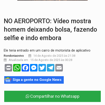
GRAVE:
Homem é esfaqueado no peito durante briga ent
VÍDEO:
Denarc e Receita Federal apreendem 12 kg de skunk e arma que iam
NO AEROPORTO: Vídeo mostra
homem deixando bolsa, fazendo
selfie e indo embora
Ele teria entrado em um carro de motorista de aplicativo
14 de Agosto de 2025 às 21:38
Rondoniaovivo
Atualizada em : 15 de Agosto de 2025 às 00:28
Print
WhatsApp
Facebook
Messenger
Twitter
Telegram
Email
Siga a gente no Google News
Compartilhar no Whatsapp