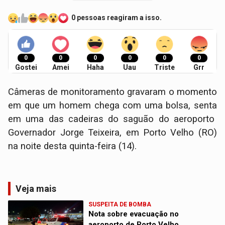
0 pessoas reagiram a isso.
0
0
0
0
0
0
Gostei
Amei
Haha
Uau
Triste
Grr
Câmeras de monitoramento gravaram o momento
em que um homem chega com uma bolsa, senta
em uma das cadeiras do saguão do aeroporto
Governador Jorge Teixeira, em Porto Velho (RO)
na noite desta quinta-feira (14).
Veja mais
SUSPEITA DE BOMBA
Nota sobre evacuação no
aeroporto de Porto Velho