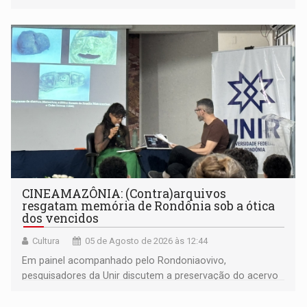
CINEAMAZÔNIA: (Contra)arquivos
resgatam memória de Rondônia sob a ótica
dos vencidos
Cultura
05 de Agosto de 2026 às 12:44
Em painel acompanhado pelo Rondoniaovivo,
pesquisadores da Unir discutem a preservação do acervo
do século 20 e o legado de Sílvio Tendler, que defendia a
memória como bússola para o futuro