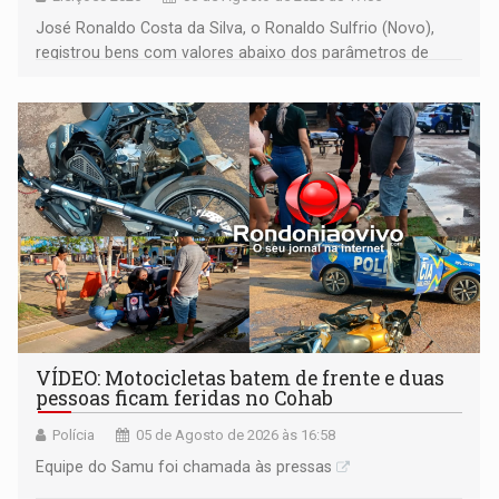
José Ronaldo Costa da Silva, o Ronaldo Sulfrio (Novo),
registrou bens com valores abaixo dos parâmetros de
mercado, mas declarou sobrado comercial de R$ 2
milhões
VÍDEO: Motocicletas batem de frente e duas
pessoas ficam feridas no Cohab
Polícia
05 de Agosto de 2026 às 16:58
Equipe do Samu foi chamada às pressas