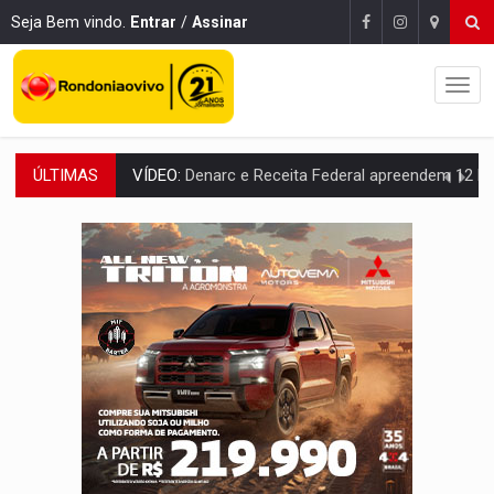
Seja Bem vindo.
Entrar
/
Assinar
ÚLTIMAS
OPERAÇÃO DA PC:
Membros do CV são presos com armas e drogas após c
ENTRADA GRATUITA:
Espetáculo As Marias Somos Nós será apresen
VÍDEO:
Três são presos após furto de motocicleta em frente
CELEBRAÇÃO:
Cerejeiras completa 43 anos de emancipação com progra
SAÚDE:
Anvisa desmente boato sobre presença de plástico ou petr
VÍDEO:
Pitbulls fogem de residência e atacam casal de idosos 
AÇÃO CONJUNTA:
Forças policiais apreendem cerca de 1kg de our
PF ESTÁ APURANDO:
Flávio Bolsonaro escolhe Alfredo Gaspar como vice, alvo de d