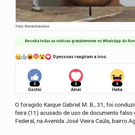
Foto: Rondoniaovivo
Receba todas as notícias gratuitamente no WhatsApp do Ron
0 pessoas reagiram a isso.
0
0
0
Gostei
Amei
Haha
O foragido Kaique Gabriel M. B., 31, foi conduz
feira (11) acusado de uso de documento falso 
Federal, na Avenida José Vieira Caúla, bairro A