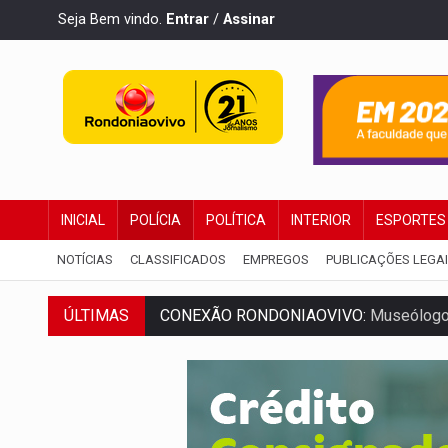
Seja Bem vindo.
Entrar
/
Assinar
INICIAL
POLÍCIA
POLÍTICA
INTERIOR
ESPORTES
NOTÍCIAS
CLASSIFICADOS
EMPREGOS
PUBLICAÇÕES LEGA
CONEXÃO RONDONIAOVIVO:
Museólogo 
ÚLTIMAS
EXTENSÃO DE DANOS:
Ferroviários ped
VARIANDO O CARDÁPIO:
Veja essa recei
PREJUÍZO AOS ESTUDANTES:
Greve dos
POSSESSÃO DE DEBORAH LOGAN:
Terro