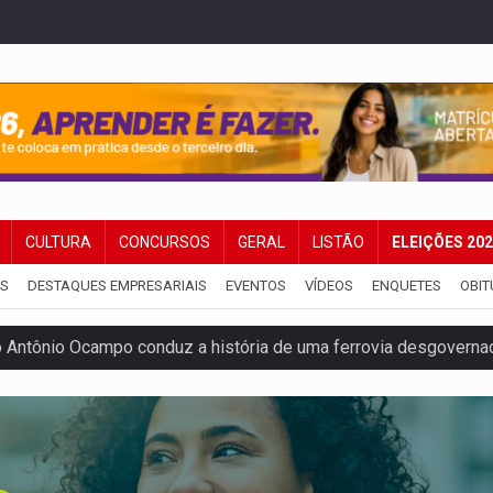
CULTURA
CONCURSOS
GERAL
LISTÃO
ELEIÇÕES 20
IS
DESTAQUES EMPRESARIAIS
EVENTOS
VÍDEOS
ENQUETES
OBIT
Antônio Ocampo conduz a história de uma ferrovia desgoverna
em ao Iphan recuperação de área atingida por erosão na EFMM
ta de carne assada para o almoço e o jantar
 professores em PVH é considerada ilegal pela Justiça
r mistura mistério e filmagens quase reais – Por Marcos Souza