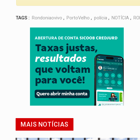
TAGS :
Rondoniaovivo
,
PortoVelho
,
polícia
,
NOTÍCIA
,
RO
MAIS NOTÍCIAS