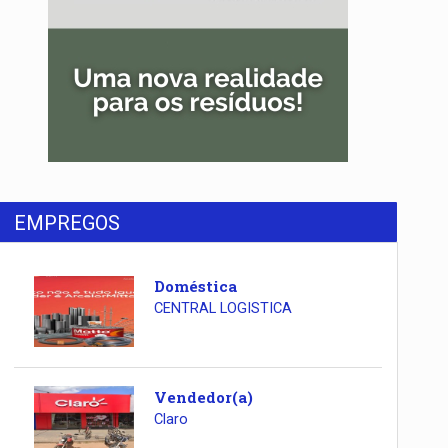
EMPREGOS
Doméstica
CENTRAL LOGISTICA
Vendedor(a)
Claro