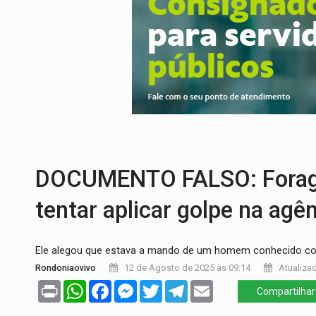
TRANSPARÊNCIA:
TCE reúne candidatos 
ELAS DECIDEM:
Mulheres são maioria e
NO CARRO:
Homem é preso com pistola 9
TRÁGICO:
Pai do 'Xandy Motocross' mor
ROTA GLOBAL:
PCC amplia presença inter
DOCUMENTO FALSO: Foragid
tentar aplicar golpe na agê
Ele alegou que estava a mando de um homem conhecido 
Rondoniaovivo
12 de Agosto de 2025 às 09:14
Atualizad
Print
WhatsApp
Facebook
Messenger
Twitter
Telegram
Email
Compartilhar