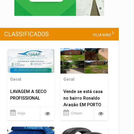
CLASSIFICADOS
VEJA MAIS
Geral
Geral
LAVAGEM A SECO
Vende se está casa
PROFISSIONAL
no bairro Ronaldo
Aragão EM PORTO
VELHO RO.
Hoje
Ontem