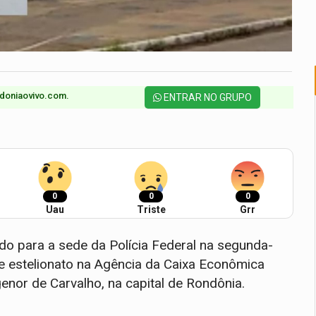
doniaovivo.com.​
ENTRAR NO GRUPO
0
0
0
Uau
Triste
Grr
ido para a sede da Polícia Federal na segunda-
e estelionato na Agência da Caixa Econômica
genor de Carvalho, na capital de Rondônia.