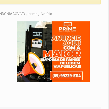
NDÔNIAAOVIVO
,
crime
,
Notícia