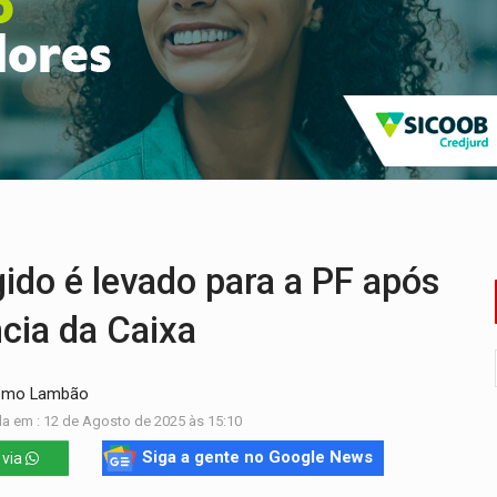
ao Governo e apresenta diagnóstico sobre RO
 representam 52% do eleitorado de Rondônia em 2026
mm durante abordagem da Força Tática na zona Sul
re em acidente na BR-364
nacional e transforma Brasil em corredor da cocaína
o é levado para a PF após
ncia da Caixa
como Lambão
a em : 12 de Agosto de 2025 às 15:10
Siga a gente no Google News
 via