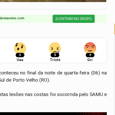
doniaovivo.com.​
ENTRAR NO GRUPO
0
0
0
Uau
Triste
Grr
eceu no final da noite de quarta-feira (06) na
Sul de Porto Velho (RO).
uitas lesões nas costas foi socorrida pelo SAMU e