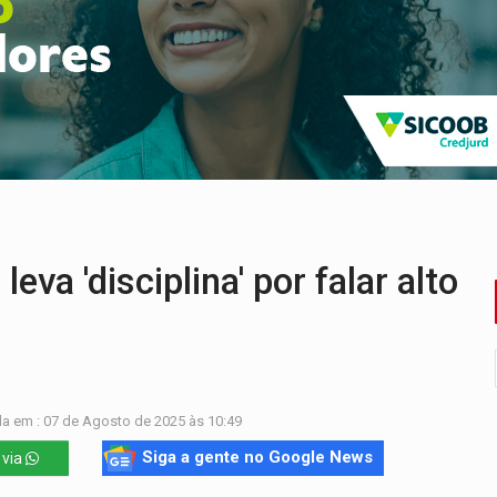
 após mulher avançar preferencial
nuvens no céu de Rondônia – Por Daniel Pereira
 pena de Acir Gurgacz e declara punibilidade extinta
Antônio Ocampo lança livro sobre a Madeira-Mamoré
a deputada federal do PL salta R$ 1 mil para R$ 155 mil
onelada de drogas em fundo falso de caminhão
'disciplina' por falar alto
a em : 07 de Agosto de 2025 às 10:49
Siga a gente no Google News
 via