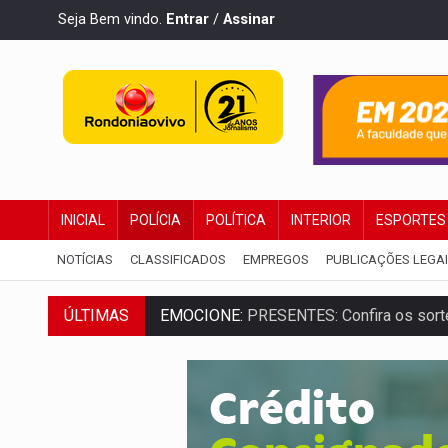
Seja Bem vindo.
Entrar
/
Assinar
INICIAL
POLÍCIA
POLÍTICA
INTERIOR
ESPORTES
NOTÍCIAS
CLASSIFICADOS
EMPREGOS
PUBLICAÇÕES LEGA
ÚLTIMAS
EMOCIONE:
PRESENTES: Confira os sort
VOVÔ LADRÃO:
Idoso é filmado furtando 
JUSTIÇA:
Comarca de Nova Mamoré terá se
ADAILTON FÚRIA:
Assessoria denuncia s