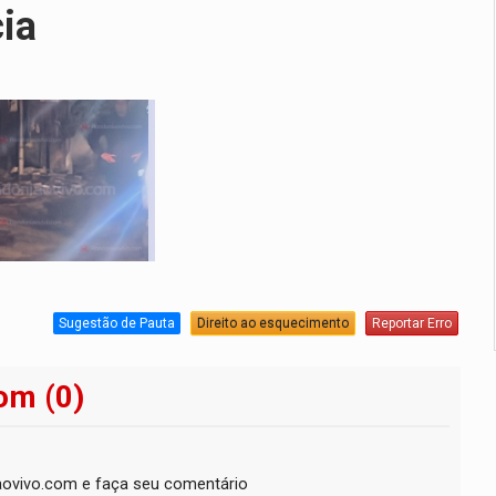
cia
Sugestão de Pauta
Direito ao esquecimento
Reportar Erro
om (0)
ovivo.com e faça seu comentário