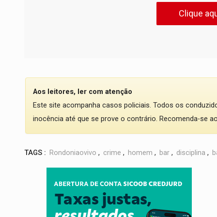
Clique aqu
Aos leitores, ler com atenção
Este site acompanha casos policiais. Todos os conduzi
inocência até que se prove o contrário. Recomenda-se ao l
TAGS :
Rondoniaovivo
,
crime
,
homem
,
bar
,
disciplina
,
b