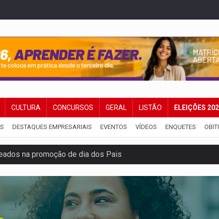
CULTURA
CONCURSOS
GERAL
LISTÃO
ELEIÇÕES 20
IS
DESTAQUES EMPRESARIAIS
EVENTOS
VÍDEOS
ENQUETES
OBIT
eados na promoção de dia dos Pais
bicicleta na frente de comércio
u primeiro júri popular
uposto ataque com perfis falsos no Instagram