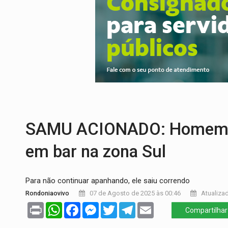
VÍDEO:
Motoboy de delivery sofre fratura
ELEIÇÕES 2026:
Ulisses Guimarães e as 
DECISÃO REVISADA:
Nunes Marques reduz
CONEXÃO RONDONIAOVIVO:
Museólogo 
ELEIÇÕES 2026:
Patrimônio de candidata 
BR-364:
Polícia apreende mais de uma t
SAMU ACIONADO: Homem leva 
em bar na zona Sul
Para não continuar apanhando, ele saiu correndo
Rondoniaovivo
07 de Agosto de 2025 às 00:46
Atualizad
Print
WhatsApp
Facebook
Messenger
Twitter
Telegram
Email
Compartilhar