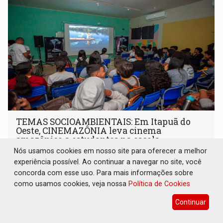
TEMAS SOCIOAMBIENTAIS: Em Itapuã do
Oeste, CINEMAZÔNIA leva cinema
amazônico a estudantes na escola
Nós usamos cookies em nosso site para oferecer a melhor
Cultura
07 de Agosto de 2026 às 18:30
experiência possível. Ao continuar a navegar no site, você
CINEMAZÔNIA transforma escola em sala de cinema e
concorda com esse uso. Para mais informações sobre
aproxima estudantes do audiovisual produzido na
como usamos cookies, veja nossa
Política de Cookies
Amazônia
Continuar