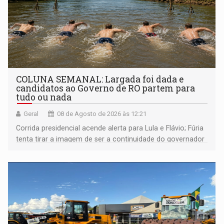
COLUNA SEMANAL: Largada foi dada e
candidatos ao Governo de RO partem para
tudo ou nada
Geral
08 de Agosto de 2026 às 12:21
Corrida presidencial acende alerta para Lula e Flávio; Fúria
tenta tirar a imagem de ser a continuidade do governador
Marcos Rocha; ex-prefeito Hildon Chaves parece ainda
não ter entrado no modo eleição; ABAV faz evento em
Porto Velho