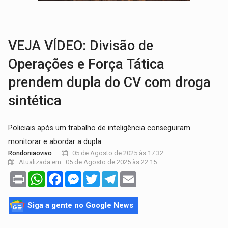
VÍDEO:
Líder religioso é preso por abusar de fiéis sob pretexto de 'pro
LEVANTAMENTO:
Brasil tem uma história marcada por guerras, revoltas e con
VEJA VÍDEO: Divisão de
Operações e Força Tática
prendem dupla do CV com droga
sintética
Policiais após um trabalho de inteligência conseguiram
monitorar e abordar a dupla
05 de Agosto de 2025 às 17:32
Rondoniaovivo
Atualizada em : 05 de Agosto de 2025 às 22:15
Print
WhatsApp
Facebook
Messenger
Twitter
Telegram
Email
Siga a gente no Google News