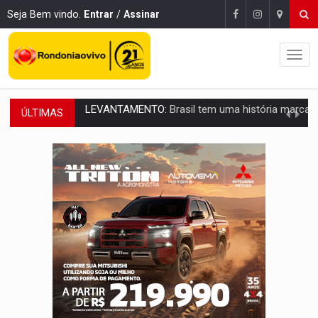
Seja Bem vindo.
Entrar
/
Assinar
ÚLTIMAS
LAMENTÁVEL:
Mulher é encontrada morta dentro de residência e
'XANDY DO MOTOCROSS':
Pai morre em acidente na BR-364 duas semanas após condena
PESO DO VOTO:
Cinco maiores colégios eleitorais concentram 53,7% dos v
COLUNA SEMANAL:
Largada foi dada e candidatos ao Governo de RO partem 
SOB SUSPEITA:
Entrega de 286 máquinas em Rondônia coincide com investig
ARTIGO:
Reter até 50% no distrato imobiliário é legal, mas não pode 
DO HOSPITAL AO CAMPO:
Veja as mais de 200 ações de Marcos Rogé
EXPANSÃO:
Grupo Nova Era amplia presença em PVH e transforma Aramix em