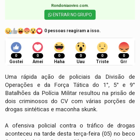
Rondoniaovivo.com.​
ENTRAR NO GRUPO
0 pessoas reagiram a isso.
0
0
0
0
0
0
Gostei
Amei
Haha
Uau
Triste
Grr
Uma rápida ação de policiais da Divisão de
Operações e da Força Tática do 1°, 5° e 9°
Batalhões da Polícia Militar resultou na prisão de
dois criminosos do CV com várias porções de
drogas sintéticas e maconha skunk.
A ofensiva policial contra o tráfico de drogas
aconteceu na tarde desta terça-feira (05) no beco