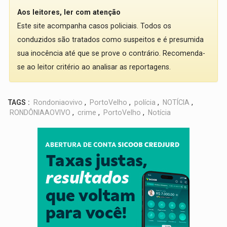
Aos leitores, ler com atenção
Este site acompanha casos policiais. Todos os
conduzidos são tratados como suspeitos e é presumida
sua inocência até que se prove o contrário. Recomenda-
se ao leitor critério ao analisar as reportagens.
TAGS :
Rondoniaovivo
,
PortoVelho
,
polícia
,
NOTÍCIA
,
RONDÔNIAAOVIVO
,
crime
,
PortoVelho
,
Notícia