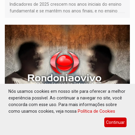
Indicadores de 2025 crescem nos anos iniciais do ensino
fundamental e se mantêm nos anos finais; e no ensino
médio
Nós usamos cookies em nosso site para oferecer a melhor
experiência possível. Ao continuar a navegar no site, você
VULGO 'UNIÃO': Chefe de facção criminosa é
preso durante operação policial
concorda com esse uso. Para mais informações sobre
como usamos cookies, veja nossa
Política de Cookies
Polícia
06 de Agosto de 2026 às 14:11
Continuar
Acusado ainda tentou fugir para um matagal