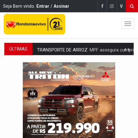
Seja Bem vindo.
Entrar
/
Assinar
ÚLTIMAS
TRANSPORTE DE ARROZ:
MPF assegura cumprimento da legislação sobre transporte d
DEEPFAKE:
Sancionada lei contra violência sexual infantil na inte
COLEGIADO:
Brasil e Rússia discutem energia nuclear, defesa e ciênc
URGENTE:
Colisão entre caminhão e carro deixa quatro mortos e um em est
ENCONTRO:
Amazônia Negra ganha projeção nacional com participação de M
PREVISÃO:
Porto Velho tem chances de chuvas isoladas nesta se
SINDICATOS UNIDOS:
Assembleia Geral delibera greve da educação municip
PROCESSO SELETIVO:
Rondoniaovivo abre oficina de Comunicação com oportunidade