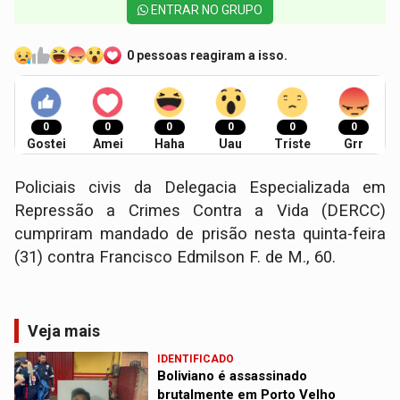
ENTRAR NO GRUPO
0 pessoas reagiram a isso.
0
0
0
0
0
0
Gostei
Amei
Haha
Uau
Triste
Grr
Policiais civis da Delegacia Especializada em
Repressão a Crimes Contra a Vida (DERCC)
cumpriram mandado de prisão nesta quinta-feira
(31) contra Francisco Edmilson F. de M., 60.
Veja mais
IDENTIFICADO
Boliviano é assassinado
brutalmente em Porto Velho