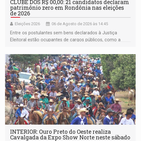
CLUBE DOS R$ 00,00: 21 candidatos declaram
patrimônio zero em Rondônia nas eleições
de 2026
Eleições 2026
06 de Agosto de 2026 às 14:45
Entre os postulantes sem bens declarados à Justiça
Eleitoral estão ocupantes de cargos públicos, como a
deputada federal Cristiane Lopes (PODE), o vereador
Pedro Geovar (PP) e a vice-prefeita Magna dos Anjos
(NOVO)
INTERIOR: Ouro Preto do Oeste realiza
Cavalgada da Expo Show Norte neste sábado