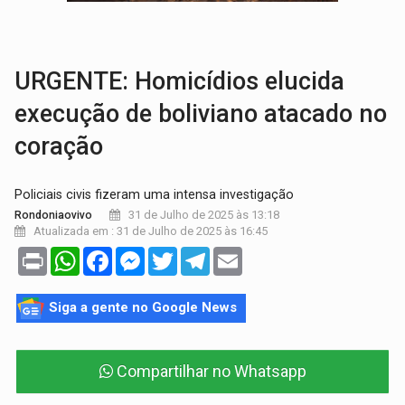
BRASIL CONTRA O CRIME:
Acusado de guardar armas de facção é preso com rev
TRAGÉDIA:
Sobe para cinco o número de mortos em colisão entre carreta e Fia
URGENTE: Homicídios elucida
execução de boliviano atacado no
coração
Policiais civis fizeram uma intensa investigação
31 de Julho de 2025 às 13:18
Rondoniaovivo
Atualizada em : 31 de Julho de 2025 às 16:45
Print
WhatsApp
Facebook
Messenger
Twitter
Telegram
Email
Siga a gente no Google News
Compartilhar no Whatsapp