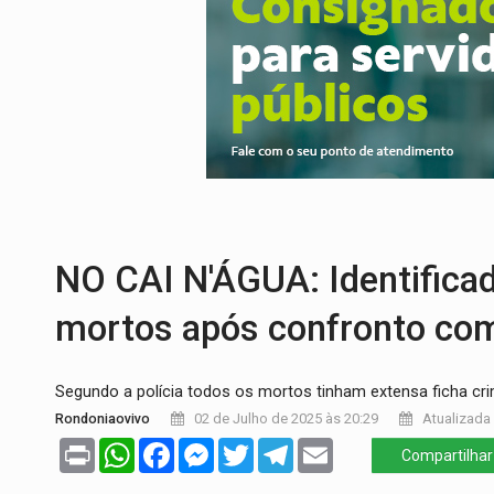
EMOCIONE:
PRESENTES: Confira os sort
VOVÔ LADRÃO:
Idoso é filmado furtando 
JUSTIÇA:
Comarca de Nova Mamoré terá se
ADAILTON FÚRIA:
Assessoria denuncia s
INFRAESTRUTURA:
Após quase 30 anos d
A ILHA:
Coreografia de Rondônia estreia 
NO CAI N'ÁGUA: Identific
mortos após confronto co
Segundo a polícia todos os mortos tinham extensa ficha cri
Rondoniaovivo
02 de Julho de 2025 às 20:29
Atualizada 
Print
WhatsApp
Facebook
Messenger
Twitter
Telegram
Email
Compartilhar