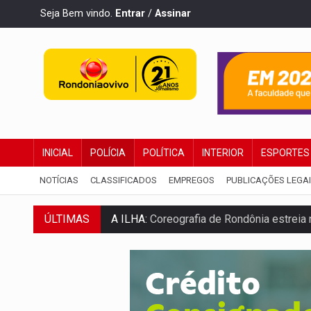
Seja Bem vindo.
Entrar
/
Assinar
INICIAL
POLÍCIA
POLÍTICA
INTERIOR
ESPORTES
NOTÍCIAS
CLASSIFICADOS
EMPREGOS
PUBLICAÇÕES LEGA
ÚLTIMAS
ELEIÇÕES 2026:
Sgt. Mouza esclarece 'e
JUDICIÁRIO:
Sinjur parabeniza servidores
Publicação Legal:
AVISO DE LICITAÇÃO: P
BR-364:
Polícia apreende mais de uma t