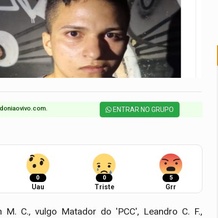
doniaovivo.com.​
ENTRAR NO GRUPO
0
0
5
Uau
Triste
Grr
n M. C., vulgo Matador do 'PCC', Leandro C. F.,