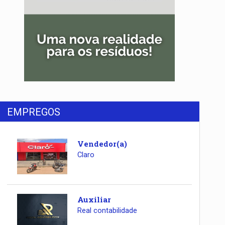
EMPREGOS
Vendedor(a)
Claro
Auxiliar
Real contabilidade