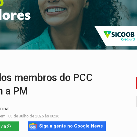
eados na promoção de dia dos Pais
bicicleta na frente de comércio
u primeiro júri popular
uposto ataque com perfis falsos no Instagram
e espera, asfalto chega ao bairro Nova Esperança
na programação do Festival de Dança de Joinville
ados membros do PCC
m a PM
minal
em : 03 de Julho de 2025 às 00:36
Siga a gente no Google News
 via