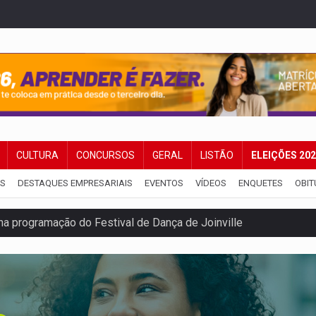
CULTURA
CONCURSOS
GERAL
LISTÃO
ELEIÇÕES 20
IS
DESTAQUES EMPRESARIAIS
EVENTOS
VÍDEOS
ENQUETES
OBIT
rro de digitação' em declaração de patrimônio de R$ 29 mi
 pelo adicional de incentivo com efeitos retroativos
regão Eletrônico Nº 12/2026 - UASG 200095
onelada de drogas em fundo falso de caminhão