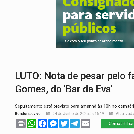
AÇÃO CONJUNTA:
Forças policiais apre
PF ESTÁ APURANDO:
Flávio Bolsonaro e
NO CENTRO:
Colisão entre ônibus e carro
ELEIÇÕES 2026:
Candidato a deputado es
OPERAÇÃO DA PC:
Membros do CV são p
LUTO: Nota de pesar pelo f
Gomes, do 'Bar da Eva'
Sepultamento está previsto para amanhã às 10h no cemitér
Rondoniaovivo
24 de Junho de 2025 às 16:19
Atualizada
Print
WhatsApp
Facebook
Messenger
Twitter
Telegram
Email
Compartilhar