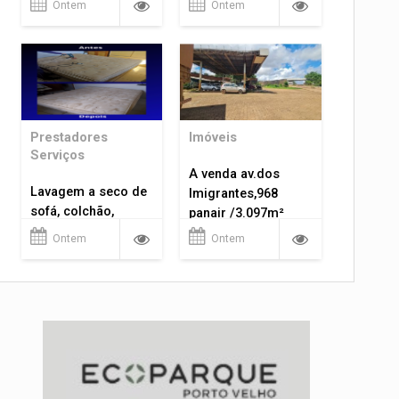
Ontem
Ontem
Prestadores
Imóveis
Serviços
A venda av.dos
Lavagem a seco de
Imigrantes,968
sofá, colchão,
panair /3.097m²
tapetes...
Ontem
Ontem