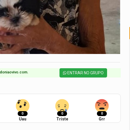
doniaovivo.com.​
ENTRAR NO GRUPO
0
0
0
Uau
Triste
Grr