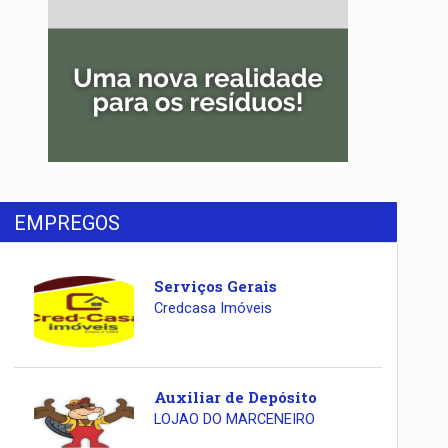
EMPREGOS
Serviços Gerais
Credcasa Imóveis
Auxiliar de Depósito
LOJAO DO MARCENEIRO