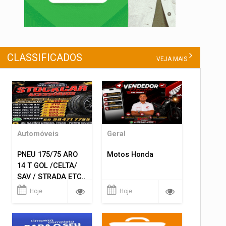
CLASSIFICADOS
VEJA MAIS
Automóveis
Geral
PNEU 175/75 ARO
Motos Honda
14 T GOL /CELTA/
SAV / STRADA ETC..
R$ 219,99
Hoje
Hoje
MONTAGEM GRATIS