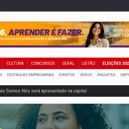
CULTURA
CONCURSOS
GERAL
LISTÃO
ELEIÇÕES 20
IS
DESTAQUES EMPRESARIAIS
EVENTOS
VÍDEOS
ENQUETES
OBIT
as Somos Nós será apresentado na capital
tocicleta em frente de academia
nos de emancipação com programação esportiva
sença de plástico ou petróleo em ovos
tacam casal de idosos na zona Leste