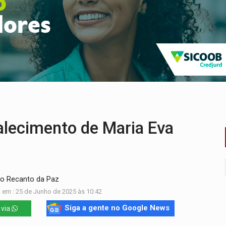
endem cerca de 1kg de ouro em Rondônia
scolhe Alfredo Gaspar como vice, alvo de denúncia por estupro
 provoca lentidão no trânsito
tadual declara carros por R$ 25 e casas por R$ 300 em RO
resos com armas e drogas após crime de tortur@
alecimento de Maria Eva
io Recanto da Paz
 em : 25 de Junho de 2025 às 10:42
Siga a gente no Google News
 via