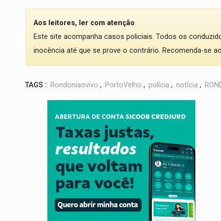
Aos leitores, ler com atenção
Este site acompanha casos policiais. Todos os conduzi
inocência até que se prove o contrário. Recomenda-se ao l
TAGS :
Rondoniaovivo
,
PortoVelho
,
polícia
,
notícia
,
RON