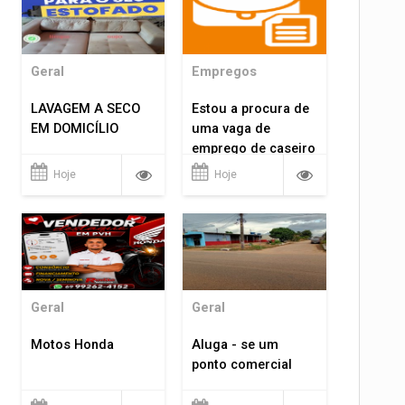
Geral
Empregos
LAVAGEM A SECO
Estou a procura de
EM DOMICÍLIO
uma vaga de
emprego de caseiro
em porto velho
Hoje
Hoje
rondônia
Geral
Geral
Motos Honda
Aluga - se um
ponto comercial