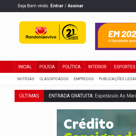
Seja Bem vindo.
Entrar
/
Assinar
INICIAL
POLÍCIA
POLÍTICA
INTERIOR
ESPORTES
NOTÍCIAS
CLASSIFICADOS
EMPREGOS
PUBLICAÇÕES LEGA
ENTRADA GRATUITA:
Espetáculo As Mari
ÚLTIMAS
VÍDEO:
Três são presos após furto de mo
CELEBRAÇÃO:
Cerejeiras completa 43 a
SAÚDE:
Anvisa desmente boato sobre pre
VÍDEO:
Pitbulls fogem de residência e a