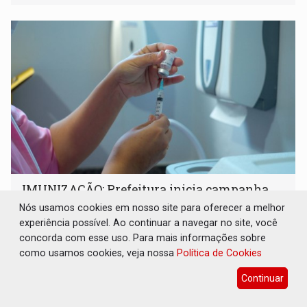
IMUNIZAÇÃO: Prefeitura inicia campanha
de multivacinação para crianças e
Nós usamos cookies em nosso site para oferecer a melhor
adolescentes
experiência possível. Ao continuar a navegar no site, você
Geral
07 de Agosto de 2026 às 07:30
concorda com esse uso. Para mais informações sobre
como usamos cookies, veja nossa
Política de Cookies
Ação segue até 1º de setembro nas unidades básicas de
saúde, com grande Dia D de mobilização agendado para o
Continuar
dia 22 de agosto