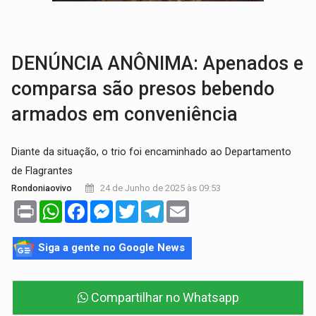
ADAILTON FÚRIA:
Assessoria denuncia suposto ataque com perfis falso
URGENTE:
Motoboy de delivery sofre fratura após mulher avançar
DENÚNCIA ANÔNIMA: Apenados e
comparsa são presos bebendo
armados em conveniência
Diante da situação, o trio foi encaminhado ao Departamento
de Flagrantes
24 de Junho de 2025 às 09:53
Rondoniaovivo
Print
WhatsApp
Facebook
Messenger
Twitter
Telegram
Email
Siga a gente no Google News
Compartilhar no Whatsapp