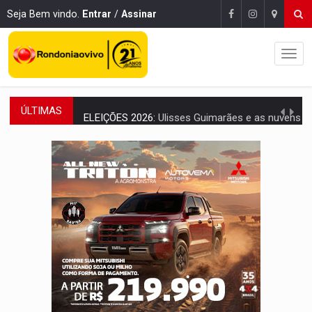
Seja Bem vindo.
Entrar
/
Assinar
ÚLTIMAS
ELEIÇÕES 2026:
Ulisses Guimarães e as nuvens no céu de Rondônia – Por 
DECISÃO REVISADA:
Nunes Marques reduz pena de Acir Gurgacz e declara pun
CONEXÃO RONDONIAOVIVO:
Museólogo Antônio Ocampo lança livro sob
ELEIÇÕES 2026:
Patrimônio de candidata a deputada federal do PL salta R$ 1 m
VÍDEO:
Quadrilha é flagrada com cerca de 200 porções
BAIRRO TEIXEIRÃO:
MPF cobra regularização fundiária da comunid
SUCESSO NA ABERTURA:
2ª Feira Rondônia Empreendedora segue no Espaço Alternativ
REESTRUTURAÇÃO:
Secretário da Seinfra de Porto Velho pede exon