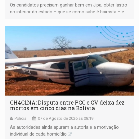
Os candidatos precisam ganhar bem em Jipa, obter lastro
no interior do estado – que se como sabe é bairrista – e
vir para a capital beliscando alguma coisa para se
garantir
CH4C1NA: Disputa entre PCC e CV deixa dez
mortos em cinco dias na Bolívia
Polícia
07 de Agosto de 2026 às 08:19
As autoridades ainda apuram a autoria e a motivação
individual de cada homicídio