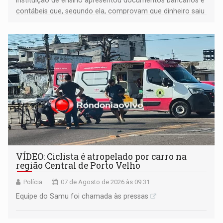
Instituição de ensino apresentou documentos bancários e
contábeis que, segundo ela, comprovam que dinheiro saiu
de sua própria conta, foi sacado pelo diretor financeiro e
apreendido quando já estava dentro da sede da entidade
— em pleno ano eleitoral em Rondônia
VÍDEO: Ciclista é atropelado por carro na
região Central de Porto Velho
Polícia
07 de Agosto de 2026 às 09:31
Equipe do Samu foi chamada às pressas