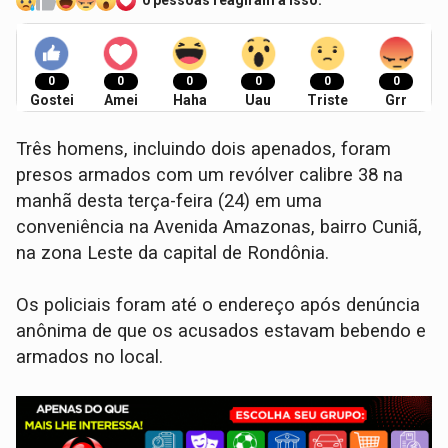
0 pessoas reagiram a isso.
0
0
0
0
0
0
Gostei
Amei
Haha
Uau
Triste
Grr
Três homens, incluindo dois apenados, foram
presos armados com um revólver calibre 38 na
manhã desta terça-feira (24) em uma
conveniência na Avenida Amazonas, bairro Cuniã,
na zona Leste da capital de Rondônia.
Os policiais foram até o endereço após denúncia
anônima de que os acusados estavam bebendo e
armados no local.