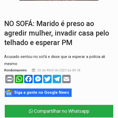
TRANSPORTE DE ARROZ:
MPF assegura cumprimento da legislação sobre transporte d
DEEPFAKE:
Sancionada lei contra violência sexual infantil na inte
NO SOFÁ: Marido é preso ao
agredir mulher, invadir casa pelo
telhado e esperar PM
Acusado sentou no sofá e disse que ia esperar a polícia ali
mesmo
20 de Abril de 2025 às 09:18
Rondoniaovivo
Print
WhatsApp
Facebook
Messenger
Twitter
Telegram
Email
Siga a gente no Google News
Compartilhar no Whatsapp