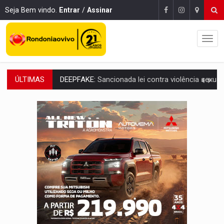
Seja Bem vindo.
Entrar
/
Assinar
ÚLTIMAS
COLEGIADO:
Brasil e Rússia discutem energia nuclear, defesa e ciênc
URGENTE:
Colisão entre caminhão e carro deixa quatro mortos e um em est
ENCONTRO:
Amazônia Negra ganha projeção nacional com participação de M
PREVISÃO:
Porto Velho tem chances de chuvas isoladas nesta se
SINDICATOS UNIDOS:
Assembleia Geral delibera greve da educação municip
PROCESSO SELETIVO:
Rondoniaovivo abre oficina de Comunicação com oportunidade
AGOSTO LILÁS:
MPRO lança de portal e promove reflexão sobre trajetória da Le
REGULARIZAÇÃO:
Refis 2026 segue até o fim do ano para regulariz