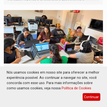
promove a feira de adoção responsável de animais
FORTALECIMENTO: Contratação de novos
Nós usamos cookies em nosso site para oferecer a melhor
servidores reforça equipes do Cad Único nos
Cras de PVH
experiência possível. Ao continuar a navegar no site, você
concorda com esse uso. Para mais informações sobre
Comunidade
06 de Agosto de 2026 às 13:41
como usamos cookies, veja nossa
Política de Cookies
Doze novos servidores passam a integrar a equipe do
Continuar
Cadastro Único, ampliando a capacidade de atendimento
às famílias usuárias dos Cras em Porto Velho