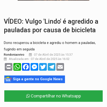
TRÁGICO:
Pai do 'Xandy Motocross' morre em acidente
VÍDEO:
Motorista de caminhonete morre preso às ferragens em colisão com
VÍDEO: Vulgo 'Lindo' é agredido a
pauladas por causa de bicicleta
Dono recuperou a bicicleta e agrediu o homem a pauladas,
fugindo em seguida
07 de Abril de 2025 às 15:37
Rondoniaovivo
Atualizada em : 07 de Abril de 2025 às 16:02
Print
WhatsApp
Facebook
Messenger
Twitter
Telegram
Email
Siga a gente no Google News
Compartilhar no Whatsapp