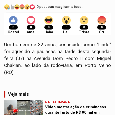
0 pessoas reagiram a isso.
0
0
0
0
0
0
Gostei
Amei
Haha
Uau
Triste
Grr
Um homem de 32 anos, conhecido como "Lindo"
foi agredido a pauladas na tarde desta segunda-
feira (07) na Avenida Dom Pedro II com Miguel
Chakian, ao lado da rodoviária, em Porto Velho
(RO).
Veja mais
NA JATUARANA
Vídeo mostra ação de criminosos
durante furto de R$ 90 mil em