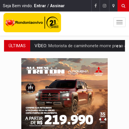
Seja Bem vindo.
Entrar
/
Assinar
ÚLTIMAS
LAZER:
Seis lugares gratuitos para aproveitar o fim de semana e
VÍDEO:
FTICCO e Força Tática prendem membro do CV com arma e drogas em
INCLUSÃO:
Prefeitura fortalece parceria com a APAE para ampliar ações v
DEFESA:
Exército testa inovações no combate a drones durante exerc
TEMAS SOCIOAMBIENTAIS:
Em Itapuã do Oeste, CINEMAZÔNIA leva cinema amazônico 
PREVISÃO:
Interior de Rondônia terá sábado (8) de calor intenso
INFRAESTRUTURA:
Após quase 30 anos de espera, asfalto chega ao bairr
A ILHA:
Coreografia de Rondônia estreia na programação do Festival de Dan