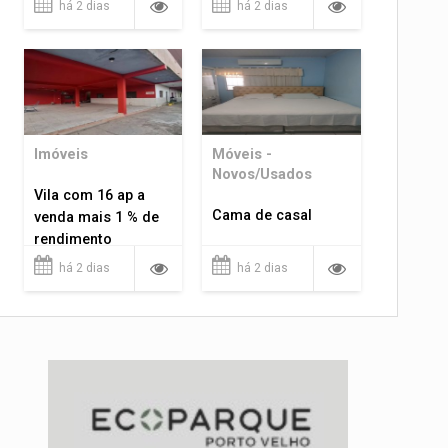
há 2 dias
há 2 dias
Imóveis
Móveis -
Novos/Usados
Vila com 16 ap a
Cama de casal
venda mais 1 % de
rendimento
há 2 dias
há 2 dias