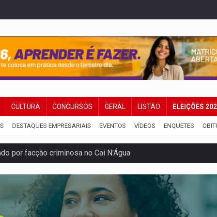
CULTURA
CONCURSOS
GERAL
LISTÃO
ELEIÇÕES 20
IS
DESTAQUES EMPRESARIAIS
EVENTOS
VÍDEOS
ENQUETES
OBIT
 por facção criminosa no Cai N'Água
ping após colombiana furtar celular de menina
etar produtividade e rotina nas empresas
o será mais suficiente para comprovar área recuperado