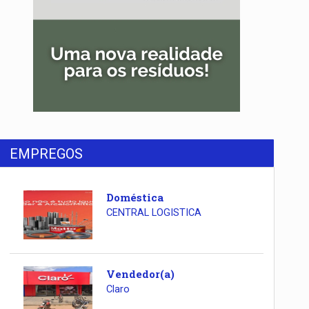
EMPREGOS
Doméstica
CENTRAL LOGISTICA
Vendedor(a)
Claro