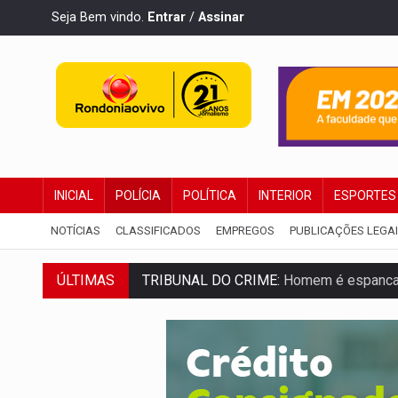
Seja Bem vindo.
Entrar
/
Assinar
INICIAL
POLÍCIA
POLÍTICA
INTERIOR
ESPORTES
NOTÍCIAS
CLASSIFICADOS
EMPREGOS
PUBLICAÇÕES LEGA
TRIBUNAL DO CRIME:
Homem é espancado
ÚLTIMAS
VÍDEO:
Perseguição é registrada no shop
LUDOPATIA:
Apostas online começam a af
REFLORESTAMENTO:
Plantar árvores nã