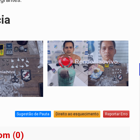
cia
Sugestão de Pauta
Direito ao esquecimento
Reportar Erro
om (0)