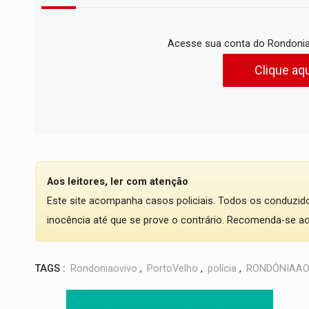
Acesse sua conta do Rondonia
Clique aqu
Aos leitores, ler com atenção
Este site acompanha casos policiais. Todos os conduzi
inocência até que se prove o contrário. Recomenda-se ao l
TAGS :
Rondoniaovivo
,
PortoVelho
,
polícia
,
RONDÔNIAAO