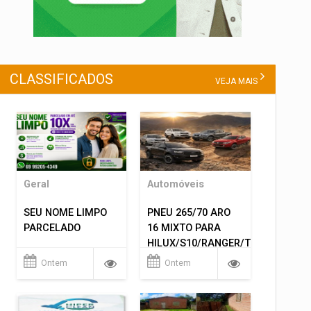
CLASSIFICADOS
VEJA MAIS
Geral
Automóveis
SEU NOME LIMPO
PNEU 265/70 ARO
PARCELADO
16 MIXTO PARA
HILUX/S10/RANGER/TRITON
ETC... MONTAGEM
Ontem
Ontem
GRATIS 599,00