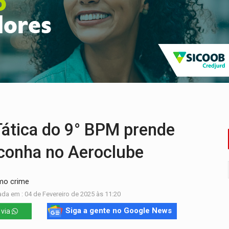
ossível base secreta no satélite natural da Terra
i carro que era rebocado para oficina no Centro de Porto Velho
 frente do bar da Marleide
nia+10 lança chamada para fortalecer cadeias da sociobioecono
de urânio, mas produz pouco e importa combustível
ça matar sobrinha grávida e com bebê no colo
tica do 9° BPM prende
conha no Aeroclube
smo crime
ada em : 04 de Fevereiro de 2025 às 11:20
Siga a gente no Google News
 via