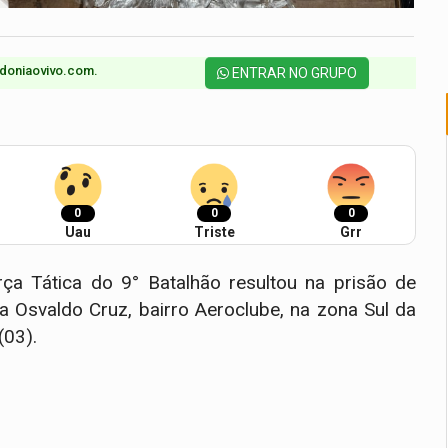
doniaovivo.com.​
ENTRAR NO GRUPO
0
0
0
Uau
Triste
Grr
rça Tática do 9° Batalhão resultou na prisão de
ua Osvaldo Cruz, bairro Aeroclube, na zona Sul da
(03).