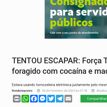
OVNIS NA LUA:
Cientistas alertam para p
ACABOU COM PEUGEOT:
Incêndio destró
VÍDEO:
Ladrão é filmado furtando moto na
BOLSAS DE PESQUISA:
Iniciativa Amazô
MATERIAL:
Brasil tem grandes reservas 
VÍDEO:
Armado com machado, homem amea
TENTOU ESCAPAR: Força Tá
foragido com cocaína e ma
Estava usando tornozeleira eletrônica justamente pelo me
Rondoniaovivo
04 de Fevereiro de 2025 às 07:18
Atualiz
Print
WhatsApp
Facebook
Messenger
Twitter
Telegram
Email
Compartilhar