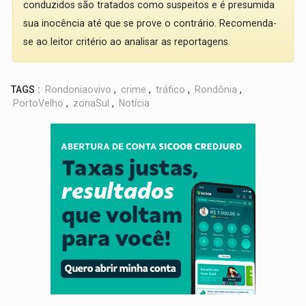
conduzidos são tratados como suspeitos e é presumida
sua inocência até que se prove o contrário. Recomenda-
se ao leitor critério ao analisar as reportagens.
TAGS :
Rondoniaovivo
,
crime
,
tráfico
,
Rondônia
,
PortoVelho
,
zonaSul
,
Notícia