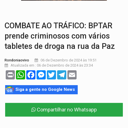
TRÁGICO:
Pai do 'Xandy Motocross' morre em acidente
VÍDEO:
Motorista de caminhonete morre preso às ferragens em colisão com
COMBATE AO TRÁFICO: BPTAR
prende criminosos com vários
tabletes de droga na rua da Paz
06 de Dezembro de 2024 às 19:51
Rondoniaovivo
Atualizada em : 06 de Dezembro de 2024 às 23:34
Print
WhatsApp
Facebook
Messenger
Twitter
Telegram
Email
Siga a gente no Google News
Compartilhar no Whatsapp