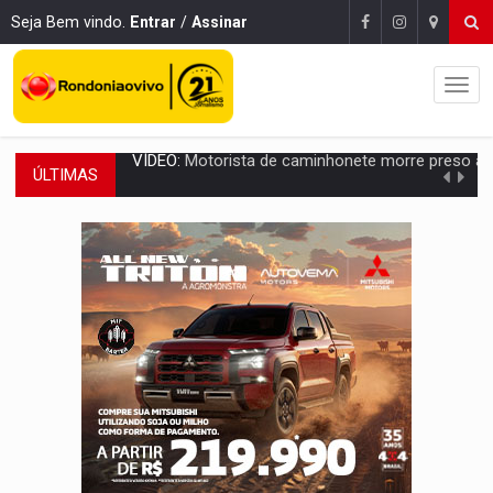
Seja Bem vindo.
Entrar
/
Assinar
ÚLTIMAS
LAZER:
Seis lugares gratuitos para aproveitar o fim de semana e
VÍDEO:
FTICCO e Força Tática prendem membro do CV com arma e drogas em
INCLUSÃO:
Prefeitura fortalece parceria com a APAE para ampliar ações v
DEFESA:
Exército testa inovações no combate a drones durante exerc
TEMAS SOCIOAMBIENTAIS:
Em Itapuã do Oeste, CINEMAZÔNIA leva cinema amazônico 
PREVISÃO:
Interior de Rondônia terá sábado (8) de calor intenso
INFRAESTRUTURA:
Após quase 30 anos de espera, asfalto chega ao bairr
A ILHA:
Coreografia de Rondônia estreia na programação do Festival de Dan