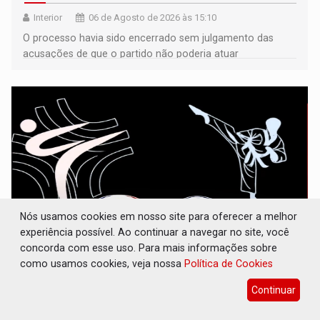
Interior
06 de Agosto de 2026 às 15:10
O processo havia sido encerrado sem julgamento das
acusações de que o partido não poderia atuar
isoladamente
Nós usamos cookies em nosso site para oferecer a melhor
experiência possível. Ao continuar a navegar no site, você
concorda com esse uso. Para mais informações sobre
INCLUSÃO: APAE Porto Velho abre
como usamos cookies, veja nossa
Política de Cookies
inscrições para taekwondo
Continuar
Esporte
06 de Agosto de 2026 às 15:08
Projeto gratuito oferece aulas para crianças e