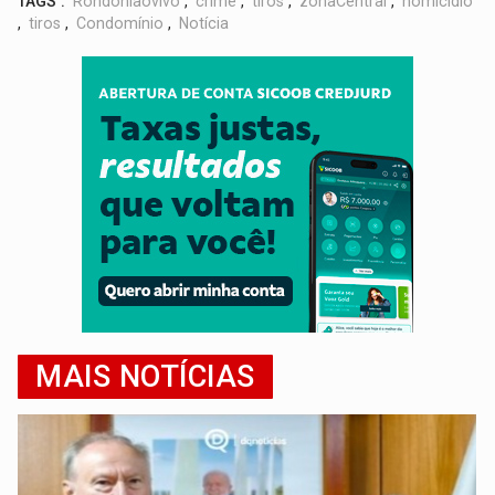
TAGS :
Rondoniaovivo
,
crime
,
tiros
,
zonaCentral
,
homicídio
,
tiros
,
Condomínio
,
Notícia
MAIS NOTÍCIAS