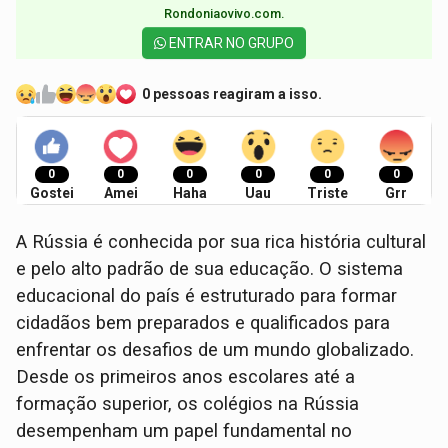
Rondoniaovivo.com.​
ENTRAR NO GRUPO
0 pessoas reagiram a isso.
0
0
0
0
0
0
Gostei
Amei
Haha
Uau
Triste
Grr
A Rússia é conhecida por sua rica história cultural
e pelo alto padrão de sua educação. O sistema
educacional do país é estruturado para formar
cidadãos bem preparados e qualificados para
enfrentar os desafios de um mundo globalizado.
Desde os primeiros anos escolares até a
formação superior, os colégios na Rússia
desempenham um papel fundamental no