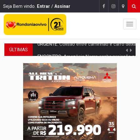
Seja Bem vindo.
Entrar
/
Assinar
ÚLTIMAS
ENCONTRO:
Amazônia Negra ganha projeção nacional com participação de M
PREVISÃO:
Porto Velho tem chances de chuvas isoladas nesta se
SINDICATOS UNIDOS:
Assembleia Geral delibera greve da educação municip
PROCESSO SELETIVO:
Rondoniaovivo abre oficina de Comunicação com oportunidade
AGOSTO LILÁS:
MPRO lança de portal e promove reflexão sobre trajetória da Le
REGULARIZAÇÃO:
Refis 2026 segue até o fim do ano para regulariz
ROLIM DE MOURA:
Programa da Energisa beneficia 60 famílias com geladeiras e
VIOLÊNCIA VICÁRIA:
MPRO obtém condenação de réu a 21 anos de prisão em 