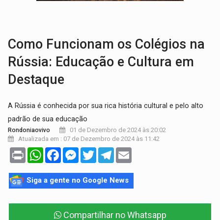
COLEGIADO:
Brasil e Rússia discutem energia nuclear, defesa e ciênc
URGENTE:
Colisão entre caminhão e carro deixa quatro mortos e um em est
Como Funcionam os Colégios na
Rússia: Educação e Cultura em
Destaque
A Rússia é conhecida por sua rica história cultural e pelo alto
padrão de sua educação
01 de Dezembro de 2024 às 20:02
Rondoniaovivo
Atualizada em : 07 de Dezembro de 2024 às 11:42
Print
WhatsApp
Facebook
Messenger
Twitter
Telegram
Email
Siga a gente no Google News
Compartilhar no Whatsapp