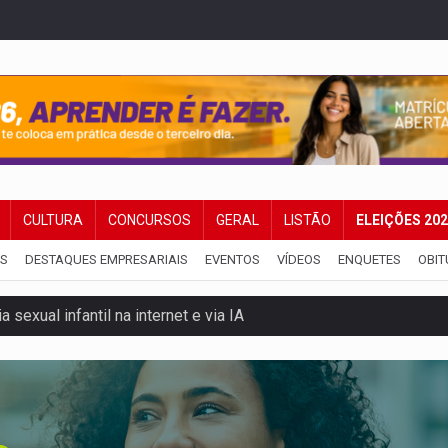
CULTURA
CONCURSOS
GERAL
LISTÃO
ELEIÇÕES 20
IS
DESTAQUES EMPRESARIAIS
EVENTOS
VÍDEOS
ENQUETES
OBIT
 sexual infantil na internet e via IA
rgia nuclear, defesa e ciência em Brasília
o deixa quatro mortos e um em estado grave na BR
ão nacional com participação de Marcela Bonfim