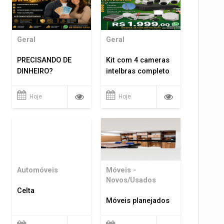
Geral
Geral
PRECISANDO DE
Kit com 4 cameras
DINHEIRO?
intelbras completo
Hoje
Hoje
Automóveis
Móveis -
Novos/Usados
Celta
Móveis planejados