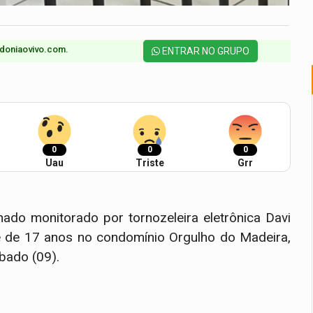
doniaovivo.com.​
ENTRAR NO GRUPO
0
0
0
Uau
Triste
Grr
nado monitorado por tornozeleira eletrônica Davi
te de 17 anos no condomínio Orgulho do Madeira,
ábado (09).