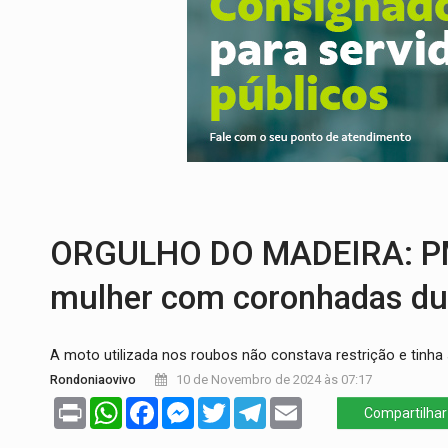
PREVISÃO:
Porto Velho tem chances de c
SINDICATOS UNIDOS:
Assembleia Geral 
PROCESSO SELETIVO:
Rondoniaovivo abr
AGOSTO LILÁS:
MPRO lança de portal e p
REGULARIZAÇÃO:
Refis 2026 segue até o
TRANSPORTE DE ARROZ:
MPF assegura c
ORGULHO DO MADEIRA: PM l
mulher com coronhadas dur
A moto utilizada nos roubos não constava restrição e tinh
Rondoniaovivo
10 de Novembro de 2024 às 07:17
Print
WhatsApp
Facebook
Messenger
Twitter
Telegram
Email
Compartilhar