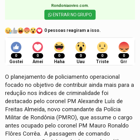
Rondoniaovivo.com.​
ENTRAR NO GRUPO
0 pessoas reagiram a isso.
0
0
0
0
0
0
Gostei
Amei
Haha
Uau
Triste
Grr
O planejamento de policiamento operacional
focado no objetivo de contribuir ainda mais para a
redução nos índices de criminalidade foi
destacado pelo coronel PM Alexandre Luís de
Freitas Almeida, novo comandante da Polícia
Militar de Rondônia (PMRO), que assume o cargo
antes ocupado pelo coronel PM Mauro Ronaldo
Flôres Corrêa. A passagem de comando