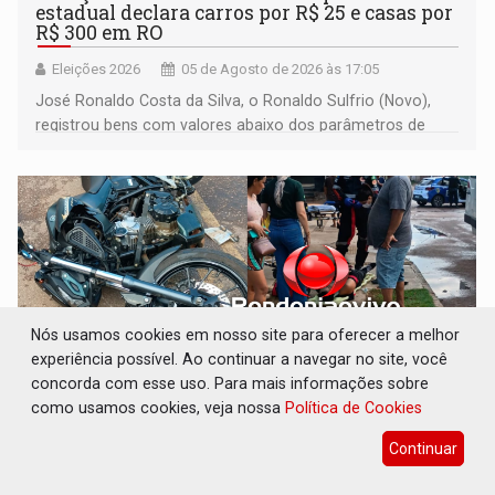
estadual declara carros por R$ 25 e casas por
R$ 300 em RO
Eleições 2026
05 de Agosto de 2026 às 17:05
José Ronaldo Costa da Silva, o Ronaldo Sulfrio (Novo),
registrou bens com valores abaixo dos parâmetros de
mercado, mas declarou sobrado comercial de R$ 2
milhões
Nós usamos cookies em nosso site para oferecer a melhor
experiência possível. Ao continuar a navegar no site, você
concorda com esse uso. Para mais informações sobre
como usamos cookies, veja nossa
Política de Cookies
VÍDEO: Motocicletas batem de frente e duas
Continuar
pessoas ficam feridas no Cohab