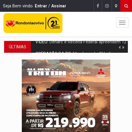
Seja Bem vindo.
Entrar
/
Assinar
ÚLTIMAS
OPERAÇÃO DA PC:
Membros do CV são presos com armas e drogas após c
ENTRADA GRATUITA:
Espetáculo As Marias Somos Nós será apresen
VÍDEO:
Três são presos após furto de motocicleta em frente
CELEBRAÇÃO:
Cerejeiras completa 43 anos de emancipação com progra
SAÚDE:
Anvisa desmente boato sobre presença de plástico ou petr
VÍDEO:
Pitbulls fogem de residência e atacam casal de idosos 
AÇÃO CONJUNTA:
Forças policiais apreendem cerca de 1kg de our
PF ESTÁ APURANDO:
Flávio Bolsonaro escolhe Alfredo Gaspar como vice, alvo de d