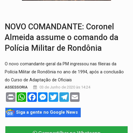
GRAVE:
Homem é esfaqueado no peito durante briga ent
VÍDEO:
Denarc e Receita Federal apreendem 12 kg de skunk e arma que iam
NOVO COMANDANTE: Coronel
Almeida assume o comando da
Polícia Militar de Rondônia
O novo comandante-geral da PM ingressou nas fileiras da
Polícia Militar de Rondônia no ano de 1994, após a conclusão
do Curso de Adaptação de Oficiais
03 de Junho de 2020 às 14:24
ASSESSORIA
Print
WhatsApp
Facebook
Messenger
Twitter
Telegram
Email
Siga a gente no Google News