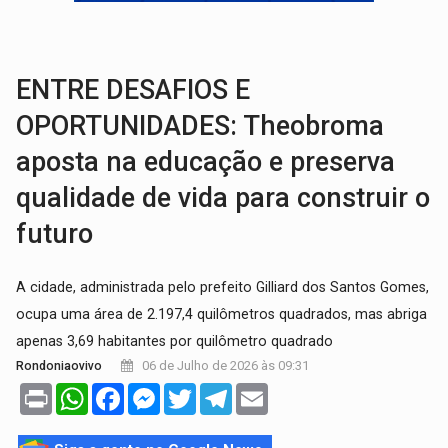
EDUCAÇÃO:
Corumbiara lidera Ideb 2025 entre redes municipai
COMPETIÇÕES:
Joer 2026 inicia fases regionais e reúne mais de 7,3 mil
ENTRE DESAFIOS E
OPORTUNIDADES: Theobroma
aposta na educação e preserva
qualidade de vida para construir o
futuro
A cidade, administrada pelo prefeito Gilliard dos Santos Gomes,
ocupa uma área de 2.197,4 quilômetros quadrados, mas abriga
apenas 3,69 habitantes por quilômetro quadrado
06 de Julho de 2026 às 09:31
Rondoniaovivo
Print
WhatsApp
Facebook
Messenger
Twitter
Telegram
Email