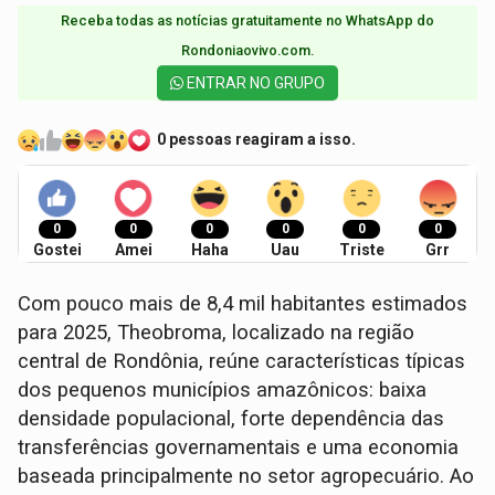
Receba todas as notícias gratuitamente no WhatsApp do
Rondoniaovivo.com.​
ENTRAR NO GRUPO
0 pessoas reagiram a isso.
0
0
0
0
0
0
Gostei
Amei
Haha
Uau
Triste
Grr
Com pouco mais de 8,4 mil habitantes estimados
para 2025, Theobroma, localizado na região
central de Rondônia, reúne características típicas
dos pequenos municípios amazônicos: baixa
densidade populacional, forte dependência das
transferências governamentais e uma economia
baseada principalmente no setor agropecuário. Ao