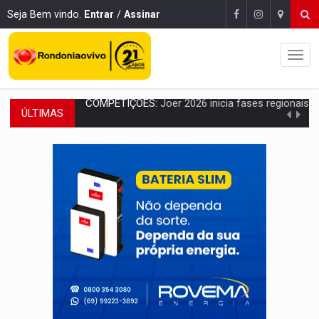
Seja Bem vindo.
Entrar
/
Assinar
ÚLTIMAS
PERIGO:
Moradores denunciam escuridão e insegurança na Estrada d
COLIGAÇÃO:
Reabertura de ação no TSE pode resultar em cassação de prefeita 
INCLUSÃO:
APAE Porto Velho abre inscrições para 
CLUBE DOS R$ 00,00:
21 candidatos declaram patrimônio zero em Rondônia na
INTERIOR:
Ouro Preto do Oeste realiza Cavalgada da Expo Show Norte
DESENVOLVIMENTO:
Ideb avança nos anos iniciais do ensino fundamen
VULGO 'UNIÃO':
Chefe de facção criminosa é preso durante oper
Publicação Legal:
CONVOCAÇÃO DAS ELEIÇÕES: S