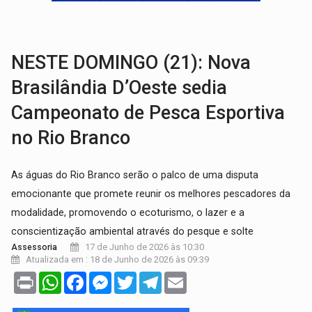
GRAVE:
Homem é esfaqueado no peito durante briga ent
VÍDEO:
Denarc e Receita Federal apreendem 12 kg de skunk e arma que iam
NESTE DOMINGO (21): Nova
Brasilândia D’Oeste sedia
Campeonato de Pesca Esportiva
no Rio Branco
As águas do Rio Branco serão o palco de uma disputa
emocionante que promete reunir os melhores pescadores da
modalidade, promovendo o ecoturismo, o lazer e a
conscientização ambiental através do pesque e solte
17 de Junho de 2026 às 10:30
Assessoria
Atualizada em : 18 de Junho de 2026 às 09:39
Print
WhatsApp
Facebook
Messenger
Twitter
Telegram
Email