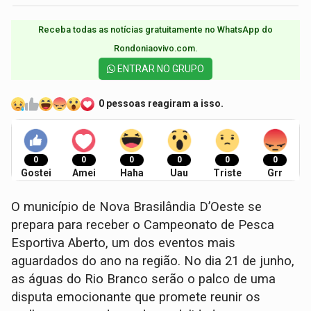
Receba todas as notícias gratuitamente no WhatsApp do
Rondoniaovivo.com.​
ENTRAR NO GRUPO
0 pessoas reagiram a isso.
0
0
0
0
0
0
Gostei
Amei
Haha
Uau
Triste
Grr
O município de Nova Brasilândia D’Oeste se
prepara para receber o Campeonato de Pesca
Esportiva Aberto, um dos eventos mais
aguardados do ano na região. No dia 21 de junho,
as águas do Rio Branco serão o palco de uma
disputa emocionante que promete reunir os