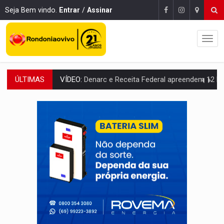
Seja Bem vindo.
Entrar
/
Assinar
ÚLTIMAS
OPERAÇÃO DA PC:
Membros do CV são presos com armas e drogas após c
ENTRADA GRATUITA:
Espetáculo As Marias Somos Nós será apresen
VÍDEO:
Três são presos após furto de motocicleta em frente
CELEBRAÇÃO:
Cerejeiras completa 43 anos de emancipação com progra
SAÚDE:
Anvisa desmente boato sobre presença de plástico ou petr
VÍDEO:
Pitbulls fogem de residência e atacam casal de idosos 
AÇÃO CONJUNTA:
Forças policiais apreendem cerca de 1kg de our
PF ESTÁ APURANDO:
Flávio Bolsonaro escolhe Alfredo Gaspar como vice, alvo de d