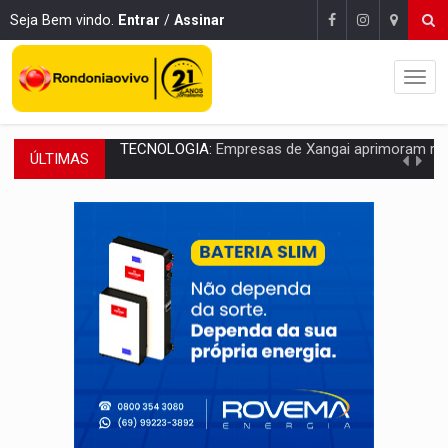
Seja Bem vindo.
Entrar
/
Assinar
ÚLTIMAS
PROTEGE A TERRA:
China descobre como explodir asteroide com bomba n
VÍDEO:
Motociclista morre após bater na traseira de camin
PARECE UM NUGGET:
Essa receita com frango virou o meu ja
EMPREENDEDORISMO:
7 negócios que podem começar com pouco dinheiro e vi
GIGANTE DA AMÉRICA:
Brasil reúne dimensão continental e posição estratégic
INDEPENDÊNCIA:
10 dicas importantes para quem quer mo
VARCENA:
Cientistas descobrem nova espécie de rã em florestas alagada
BARGANHA:
Vai comprar celular usado? Veja como consultar o a