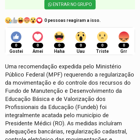
ENTRAR NO GRUPO
0 pessoas reagiram a isso.
0
0
0
0
0
0
Gostei
Amei
Haha
Uau
Triste
Grr
Uma recomendação expedida pelo Ministério
Público Federal (MPF) requerendo a regularização
da movimentação e do controle dos recursos do
Fundo de Manutenção e Desenvolvimento da
Educação Básica e de Valorização dos
Profissionais da Educação (Fundeb) foi
integralmente acatada pelo município de
Presidente Médici (RO). As medidas incluíram
adequações bancárias, regularização cadastral,
controle eletrônico das movimentações e