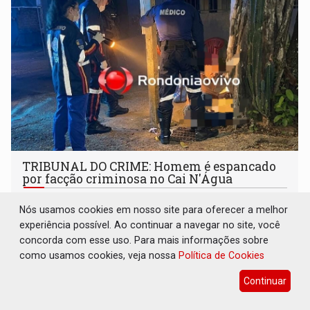
TRIBUNAL DO CRIME: Homem é espancado
por facção criminosa no Cai N'Água
Polícia
09 de Agosto de 2026 às 03:37
Nós usamos cookies em nosso site para oferecer a melhor
Vítima foi socorrida e levada ao hospital João Paulo II
experiência possível. Ao continuar a navegar no site, você
concorda com esse uso. Para mais informações sobre
como usamos cookies, veja nossa
Política de Cookies
Continuar