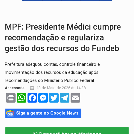
AMOR PERDIDO DÓI:
Luto amoroso não tem prazo, mas exige aten
TECNOLOGIA:
Empresas de Xangai aprimoram robôs de IA incorporada em 
MPF: Presidente Médici cumpre
recomendação e regulariza
gestão dos recursos do Fundeb
Prefeitura adequou contas, controle financeiro e
movimentação dos recursos da educação após
recomendações do Ministério Público Federal
13 de Maio de 2026 às 14:28
Assessoria
Print
WhatsApp
Facebook
Messenger
Twitter
Telegram
Email
Siga a gente no Google News