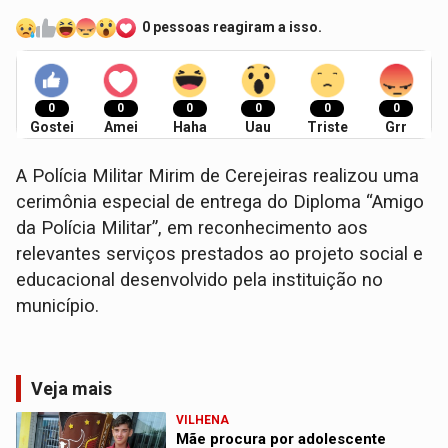
0 pessoas reagiram a isso.
0
0
0
0
0
0
Gostei
Amei
Haha
Uau
Triste
Grr
A Polícia Militar Mirim de Cerejeiras realizou uma
cerimônia especial de entrega do Diploma “Amigo
da Polícia Militar”, em reconhecimento aos
relevantes serviços prestados ao projeto social e
educacional desenvolvido pela instituição no
município.
Veja mais
VILHENA
Mãe procura por adolescente