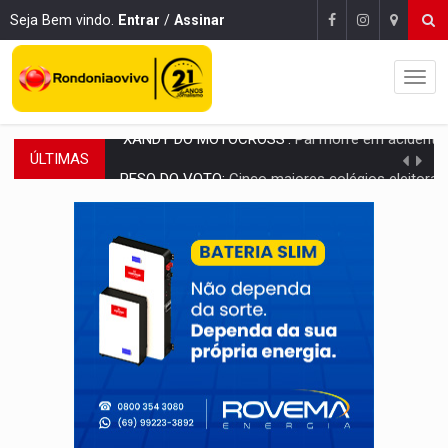
Seja Bem vindo.
Entrar
/
Assinar
ÚLTIMAS
PESO DO VOTO:
Cinco maiores colégios eleitorais concentram 53,7% dos v
COLUNA SEMANAL:
Largada foi dada e candidatos ao Governo de RO partem 
SOB SUSPEITA:
Entrega de 286 máquinas em Rondônia coincide com investig
ARTIGO:
Reter até 50% no distrato imobiliário é legal, mas não pode 
DO HOSPITAL AO CAMPO:
Veja as mais de 200 ações de Marcos Rogé
EXPANSÃO:
Grupo Nova Era amplia presença em PVH e transforma Aramix em
ROTA GLOBAL:
PCC amplia presença internacional e transforma Brasil em cor
CONEXÃO RONDONIAOVIVO:
Museólogo Antônio Ocampo conduz a história de uma