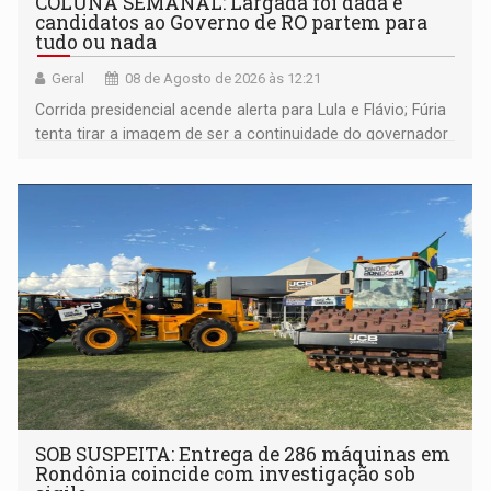
COLUNA SEMANAL: Largada foi dada e
candidatos ao Governo de RO partem para
tudo ou nada
Geral
08 de Agosto de 2026 às 12:21
Corrida presidencial acende alerta para Lula e Flávio; Fúria
tenta tirar a imagem de ser a continuidade do governador
Marcos Rocha; ex-prefeito Hildon Chaves parece ainda
não ter entrado no modo eleição; ABAV faz evento em
Porto Velho
SOB SUSPEITA: Entrega de 286 máquinas em
Rondônia coincide com investigação sob