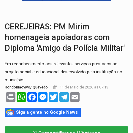
LAMENTÁVEL:
Mulher é encontrada morta dentro de residência e
'XANDY DO MOTOCROSS':
Pai morre em acidente na BR-364 duas semanas após condena
CEREJEIRAS: PM Mirim
homenageia apoiadoras com
Diploma 'Amigo da Polícia Militar'
Em reconhecimento aos relevantes serviços prestados ao
projeto social e educacional desenvolvido pela instituição no
município
11 de Maio de 2026 às 07:13
Rondoniaovivo/ Quevedo
Print
WhatsApp
Facebook
Messenger
Twitter
Telegram
Email
Siga a gente no Google News