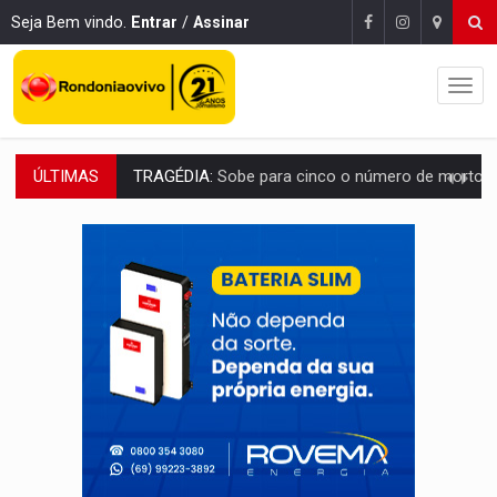
Seja Bem vindo.
Entrar
/
Assinar
ÚLTIMAS
TRANSPORTE DE ARROZ:
MPF assegura cumprimento da legislação sobre transporte d
DEEPFAKE:
Sancionada lei contra violência sexual infantil na inte
COLEGIADO:
Brasil e Rússia discutem energia nuclear, defesa e ciênc
URGENTE:
Colisão entre caminhão e carro deixa quatro mortos e um em est
ENCONTRO:
Amazônia Negra ganha projeção nacional com participação de M
PREVISÃO:
Porto Velho tem chances de chuvas isoladas nesta se
SINDICATOS UNIDOS:
Assembleia Geral delibera greve da educação municip
PROCESSO SELETIVO:
Rondoniaovivo abre oficina de Comunicação com oportunidade