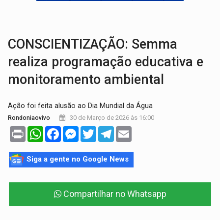
BRASIL CONTRA O CRIME:
Acusado de guardar armas de facção é preso com rev
TRAGÉDIA:
Sobe para cinco o número de mortos em colisão entre carreta e Fia
CONSCIENTIZAÇÃO: Semma
realiza programação educativa e
monitoramento ambiental
Ação foi feita alusão ao Dia Mundial da Água
30 de Março de 2026 às 16:00
Rondoniaovivo
Print
WhatsApp
Facebook
Messenger
Twitter
Telegram
Email
Siga a gente no Google News
Compartilhar no Whatsapp