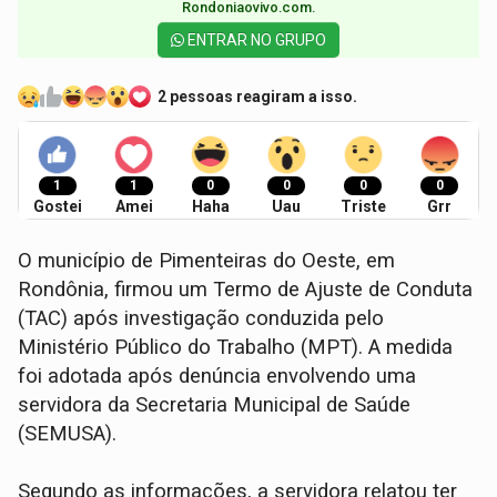
Rondoniaovivo.com.​
ENTRAR NO GRUPO
2 pessoas reagiram a isso.
1
1
0
0
0
0
Gostei
Amei
Haha
Uau
Triste
Grr
O município de Pimenteiras do Oeste, em
Rondônia, firmou um Termo de Ajuste de Conduta
(TAC) após investigação conduzida pelo
Ministério Público do Trabalho (MPT). A medida
foi adotada após denúncia envolvendo uma
servidora da Secretaria Municipal de Saúde
(SEMUSA).
Segundo as informações, a servidora relatou ter