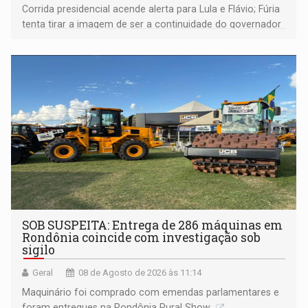
Corrida presidencial acende alerta para Lula e Flávio; Fúria
tenta tirar a imagem de ser a continuidade do governador
Marcos Rocha; ex-prefeito Hildon Chaves parece ainda
não ter entrado no modo eleição; ABAV faz evento em
Porto Velho
SOB SUSPEITA: Entrega de 286 máquinas em
Rondônia coincide com investigação sob
sigilo
Geral
08 de Agosto de 2026 às 11:14
Maquinário foi comprado com emendas parlamentares e
foram entregues na Rondônia Rural Show