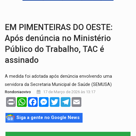
COLUNA SEMANAL:
Largada foi dada e candidatos ao Governo de RO partem 
SOB SUSPEITA:
Entrega de 286 máquinas em Rondônia coincide com investig
EM PIMENTEIRAS DO OESTE:
Após denúncia no Ministério
Público do Trabalho, TAC é
assinado
A medida foi adotada após denúncia envolvendo uma
servidora da Secretaria Municipal de Saúde (SEMUSA)
17 de Março de 2026 às 13:17
Rondoniaovivo
Print
WhatsApp
Facebook
Messenger
Twitter
Telegram
Email
Siga a gente no Google News