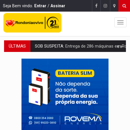
Seja Bem vindo.
Entrar
/
Assinar
ÚLTIMAS
ARTIGO:
Reter até 50% no distrato imobiliário é legal, mas não pode 
DO HOSPITAL AO CAMPO:
Veja as mais de 200 ações de Marcos Rogé
EXPANSÃO:
Grupo Nova Era amplia presença em PVH e transforma Aramix em
ROTA GLOBAL:
PCC amplia presença internacional e transforma Brasil em cor
CONEXÃO RONDONIAOVIVO:
Museólogo Antônio Ocampo conduz a história de uma
EXTENSÃO DE DANOS:
Ferroviários pedem ao Iphan recuperação de área atingid
VARIANDO O CARDÁPIO:
Veja essa receita de carne assada para o a
PREJUÍZO AOS ESTUDANTES:
Greve dos professores em PVH é considerada 