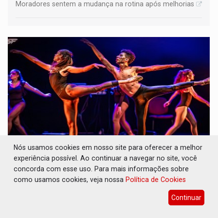
Moradores sentem a mudança na rotina após melhorias
Nós usamos cookies em nosso site para oferecer a melhor
A ILHA: Coreografia de Rondônia estreia na
experiência possível. Ao continuar a navegar no site, você
programação do Festival de Dança de
concorda com esse uso. Para mais informações sobre
Joinville
como usamos cookies, veja nossa
Política de Cookies
Cultura
07 de Agosto de 2026 às 16:25
Continuar
A movimentação cria uma metáfora visual sobre a
condição individual e o desejo humano de