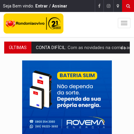
Seja Bem vindo.
Entrar
/
Assinar
ÚLTIMAS
CH4C1NA:
Disputa entre PCC e CV deixa dez mortos em cinco di
IMUNIZAÇÃO:
Prefeitura inicia campanha de multivacinação para crianças 
QUIRINUS:
Draco faz operação para prender faccionados que atacaram proved
TRAFICANTE PRESO:
Operação Brasil Contra o Crime apreende quase meia to
SUPER EL NIÑO:
Trabalho inédito vai garantir água potável para comunidades
FAMÍLIA MORREU:
Identificadas as cinco vítimas de acidente na BR-364, entr
BRASIL CONTRA O CRIME:
Acusado de guardar armas de facção é preso com rev
TRAGÉDIA:
Sobe para cinco o número de mortos em colisão entre carreta e Fia