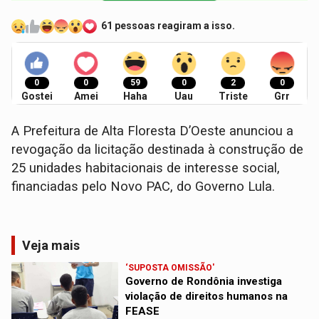
61 pessoas reagiram a isso.
0
0
59
0
2
0
Gostei
Amei
Haha
Uau
Triste
Grr
A Prefeitura de Alta Floresta D’Oeste anunciou a
revogação da licitação destinada à construção de
25 unidades habitacionais de interesse social,
financiadas pelo Novo PAC, do Governo Lula.
Veja mais
‘SUPOSTA OMISSÃO'
Governo de Rondônia investiga
violação de direitos humanos na
FEASE