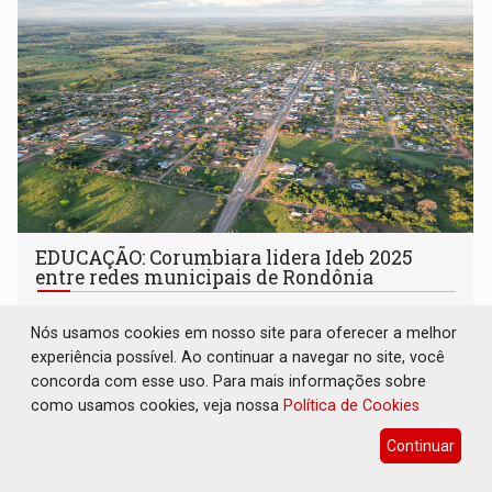
EDUCAÇÃO: Corumbiara lidera Ideb 2025
entre redes municipais de Rondônia
Interior
06 de Agosto de 2026 às 15:56
Nós usamos cookies em nosso site para oferecer a melhor
Município alcançou nota 7,0 nos anos iniciais do ensino
experiência possível. Ao continuar a navegar no site, você
fundamental e obteve o melhor desempenho do estado
concorda com esse uso. Para mais informações sobre
na rede municipal
como usamos cookies, veja nossa
Política de Cookies
Continuar