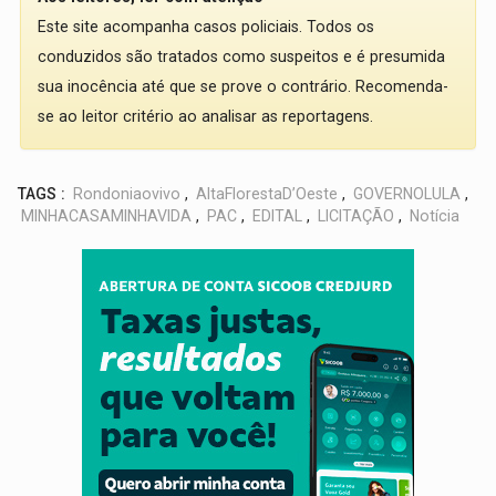
Este site acompanha casos policiais. Todos os
conduzidos são tratados como suspeitos e é presumida
sua inocência até que se prove o contrário. Recomenda-
se ao leitor critério ao analisar as reportagens.
TAGS :
Rondoniaovivo
,
AltaFlorestaD’Oeste
,
GOVERNOLULA
,
MINHACASAMINHAVIDA
,
PAC
,
EDITAL
,
LICITAÇÃO
,
Notícia