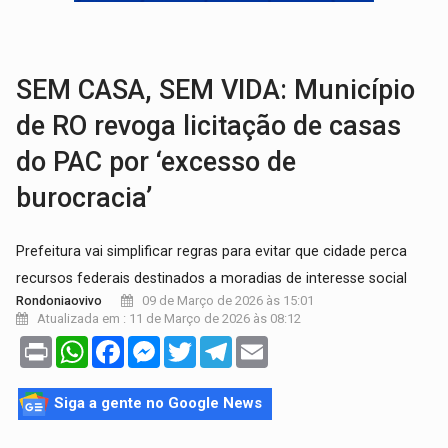
EDUCAÇÃO BÁSICA:
Ideb avança nos anos iniciais do ensino fundame
CONTA DIFÍCIL:
Com as novidades na corrida ao Senado as contas ficara
SEM CASA, SEM VIDA: Município
de RO revoga licitação de casas
do PAC por ‘excesso de
burocracia’
Prefeitura vai simplificar regras para evitar que cidade perca
recursos federais destinados a moradias de interesse social
09 de Março de 2026 às 15:01
Rondoniaovivo
Atualizada em : 11 de Março de 2026 às 08:12
Print
WhatsApp
Facebook
Messenger
Twitter
Telegram
Email
Siga a gente no Google News