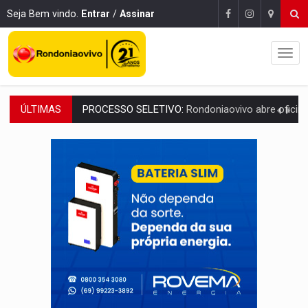
Seja Bem vindo.
Entrar
/
Assinar
ÚLTIMAS
AGOSTO LILÁS:
MPRO lança de portal e promove reflexão sobre trajetória da Le
REGULARIZAÇÃO:
Refis 2026 segue até o fim do ano para regulariz
ROLIM DE MOURA:
Programa da Energisa beneficia 60 famílias com geladeiras e
VIOLÊNCIA VICÁRIA:
MPRO obtém condenação de réu a 21 anos de prisão em 
INDISPONÍVEL:
Transparência do Cinderondônia apresenta indisponibilida
AMPLIAÇÃO:
IGs de Rondônia entram em programa internacional para ac
VÍDEO:
Acidente envolve cinco veículos em obra de recapeamen
EDUCAÇÃO:
Corumbiara lidera Ideb 2025 entre redes municipai