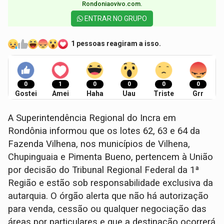
Rondoniaovivo.com.​
ENTRAR NO GRUPO
1 pessoas reagiram a isso.
0
1
0
0
0
0
Gostei
Amei
Haha
Uau
Triste
Grr
A Superintendência Regional do Incra em
Rondônia informou que os lotes 62, 63 e 64 da
Fazenda Vilhena, nos municípios de Vilhena,
Chupinguaia e Pimenta Bueno, pertencem à União
por decisão do Tribunal Regional Federal da 1ª
Região e estão sob responsabilidade exclusiva da
autarquia. O órgão alerta que não há autorização
para venda, cessão ou qualquer negociação das
áreas por particulares e que a destinação ocorrerá