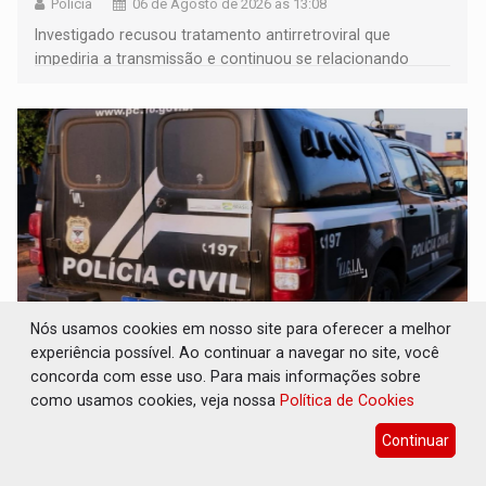
Polícia
06 de Agosto de 2026 às 13:08
Investigado recusou tratamento antirretroviral que
impediria a transmissão e continuou se relacionando
enquanto respondia ação penal
Nós usamos cookies em nosso site para oferecer a melhor
experiência possível. Ao continuar a navegar no site, você
ESQUEMA DE FRAUDES: Polícia Civil
concorda com esse uso. Para mais informações sobre
deflagra a terceira fase da Operação
como usamos cookies, veja nossa
Política de Cookies
Contemplados
Continuar
Polícia
06 de Agosto de 2026 às 12:44
Polícia Civil orienta os consumidores a verificarem