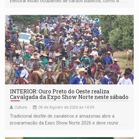
Eleitoral estão ocupantes de cargos públicos, como a
deputada federal Cristiane Lopes (PODE), o vereador
Pedro Geovar (PP) e a vice-prefeita Magna dos Anjos
(NOVO)
INTERIOR: Ouro Preto do Oeste realiza
Cavalgada da Expo Show Norte neste sábado
Cultura
06 de Agosto de 2026 às 14:39
Tradicional desfile de cavaleiros e amazonas abre a
programação da Expo Show Norte 2026 e deve reunir
milhares de participantes e espectadores no município