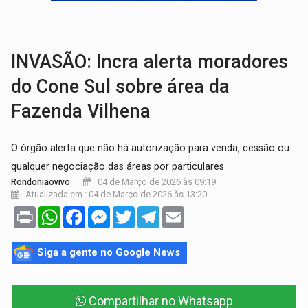
SINDICATOS UNIDOS:
Assembleia Geral delibera greve da educação municip
PROCESSO SELETIVO:
Rondoniaovivo abre oficina de Comunicação com oportunidade
INVASÃO: Incra alerta moradores
do Cone Sul sobre área da
Fazenda Vilhena
O órgão alerta que não há autorização para venda, cessão ou
qualquer negociação das áreas por particulares
04 de Março de 2026 às 09:19
Rondoniaovivo
Atualizada em : 04 de Março de 2026 às 13:20
Print
WhatsApp
Facebook
Messenger
Twitter
Telegram
Email
Siga a gente no Google News
Compartilhar no Whatsapp