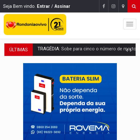
Seja Bem vindo.
Entrar
/
Assinar
ÚLTIMAS
TRANSPORTE DE ARROZ:
MPF assegura cumprimento da legislação sobre transporte d
DEEPFAKE:
Sancionada lei contra violência sexual infantil na inte
COLEGIADO:
Brasil e Rússia discutem energia nuclear, defesa e ciênc
URGENTE:
Colisão entre caminhão e carro deixa quatro mortos e um em est
ENCONTRO:
Amazônia Negra ganha projeção nacional com participação de M
PREVISÃO:
Porto Velho tem chances de chuvas isoladas nesta se
SINDICATOS UNIDOS:
Assembleia Geral delibera greve da educação municip
PROCESSO SELETIVO:
Rondoniaovivo abre oficina de Comunicação com oportunidade