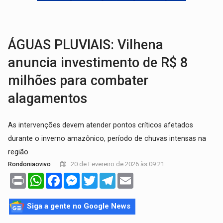
BRASIL CONTRA O CRIME:
Acusado de guardar armas de facção é preso com rev
TRAGÉDIA:
Sobe para cinco o número de mortos em colisão entre carreta e Fia
ÁGUAS PLUVIAIS: Vilhena
anuncia investimento de R$ 8
milhões para combater
alagamentos
As intervenções devem atender pontos críticos afetados
durante o inverno amazônico, período de chuvas intensas na
região
20 de Fevereiro de 2026 às 09:21
Rondoniaovivo
Print
WhatsApp
Facebook
Messenger
Twitter
Telegram
Email
Siga a gente no Google News