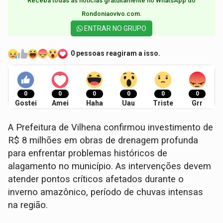
Receba todas as notícias gratuitamente no WhatsApp do
Rondoniaovivo.com.​
ENTRAR NO GRUPO
0 pessoas reagiram a isso.
0
0
0
0
0
0
Gostei
Amei
Haha
Uau
Triste
Grr
A Prefeitura de Vilhena confirmou investimento de
R$ 8 milhões em obras de drenagem profunda
para enfrentar problemas históricos de
alagamento no município. As intervenções devem
atender pontos críticos afetados durante o
inverno amazônico, período de chuvas intensas
na região.