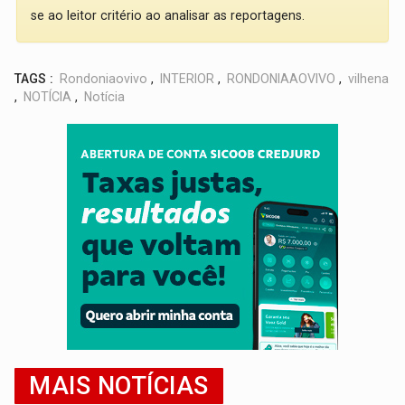
se ao leitor critério ao analisar as reportagens.
TAGS :
Rondoniaovivo
,
INTERIOR
,
RONDONIAAOVIVO
,
vilhena
,
NOTÍCIA
,
Notícia
MAIS NOTÍCIAS