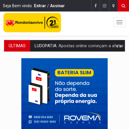
Seja Bem vindo.
Entrar
/
Assinar
ÚLTIMAS
REFLORESTAMENTO:
Plantar árvores não será mais suficiente para comprov
OVNIS NA LUA:
Cientistas alertam para possível base secreta no satélite n
ACABOU COM PEUGEOT:
Incêndio destrói carro que era rebocado para oficina no
VÍDEO:
Ladrão é filmado furtando moto na frente do bar 
BOLSAS DE PESQUISA:
Iniciativa Amazônia+10 lança chamada para fortalecer cadeia
MATERIAL:
Brasil tem grandes reservas de urânio, mas produz pouco e impo
VÍDEO:
Serpente capturada na fábrica da Coca-Cola é devolvid
HOMENAGEM:
Cientistas cassados pelo AI-5 se tornam pesquisadores emér