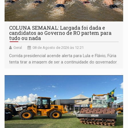
COLUNA SEMANAL: Largada foi dada e
candidatos ao Governo de RO partem para
tudo ou nada
Geral
08 de Agosto de 2026 às 12:21
Corrida presidencial acende alerta para Lula e Flávio; Fúria
tenta tirar a imagem de ser a continuidade do governador
Marcos Rocha; ex-prefeito Hildon Chaves parece ainda
não ter entrado no modo eleição; ABAV faz evento em
Porto Velho