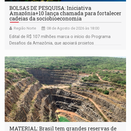
BOLSAS DE PESQUISA: Iniciativa
Amazônia+10 lança chamada para fortalecer
cadeias da sociobioeconomia
Região Norte
08 de Agosto de 2026 às 18:00
Edital de R$ 107 milhões marca o início do Programa
Desafios da Amazônia, que apoiará projetos
desenvolvidos por redes de pesquisa e inovação. A
submissão de pré-propostas poderá ser feita até 1º de
setembro
MATERIAL: Brasil tem grandes reservas de