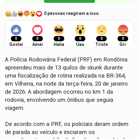
0 pessoas reagiram a isso.
0
0
0
0
0
0
Gostei
Amei
Haha
Uau
Triste
Grr
A Polícia Rodoviária Federal (PRF) em Rondônia
apreendeu mais de 13 quilos de skunk durante
uma fiscalização de rotina realizada na BR-364,
em Vilhena, na noite da terça-feira, 20 de janeiro
de 2026. A abordagem ocorreu no km 1 da
rodovia, envolvendo um ônibus que seguia
viagem.
De acordo com a PRF, os policiais deram ordem
de parada ao veículo e iniciaram os