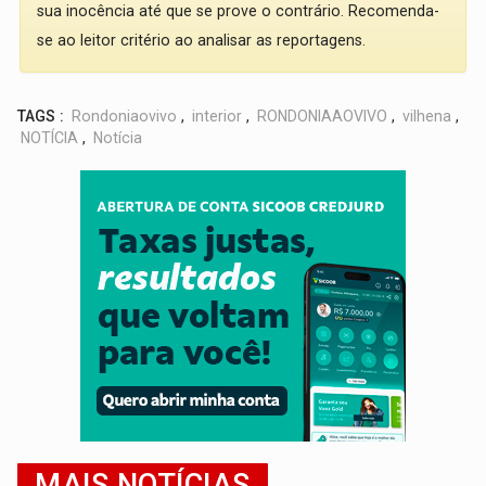
sua inocência até que se prove o contrário. Recomenda-
se ao leitor critério ao analisar as reportagens.
TAGS :
Rondoniaovivo
,
interior
,
RONDONIAAOVIVO
,
vilhena
,
NOTÍCIA
,
Notícia
MAIS NOTÍCIAS