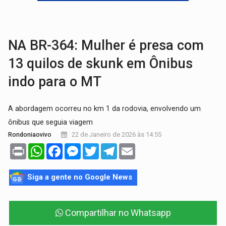
VÍDEO:
Perseguição é registrada no shopping após colombiana furtar ce
LUDOPATIA:
Apostas online começam a afetar produtividade e rotina
NA BR-364: Mulher é presa com
13 quilos de skunk em Ônibus
indo para o MT
A abordagem ocorreu no km 1 da rodovia, envolvendo um
ônibus que seguia viagem
22 de Janeiro de 2026 às 14:55
Rondoniaovivo
Print
WhatsApp
Facebook
Messenger
Twitter
Telegram
Email
Siga a gente no Google News
Compartilhar no Whatsapp