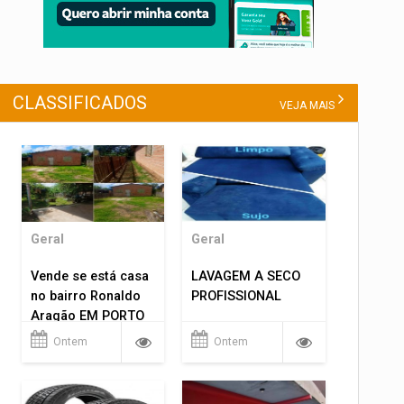
CLASSIFICADOS
VEJA MAIS
Geral
Geral
Vende se está casa
LAVAGEM A SECO
no bairro Ronaldo
PROFISSIONAL
Aragão EM PORTO
VELHO RO.
Ontem
Ontem