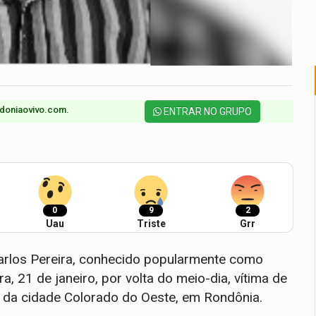
doniaovivo.com.​
ENTRAR NO GRUPO
0
9
2
Uau
Triste
Grr
arlos Pereira, conhecido popularmente como
a, 21 de janeiro, por volta do meio-dia, vítima de
o da cidade Colorado do Oeste, em Rondônia.