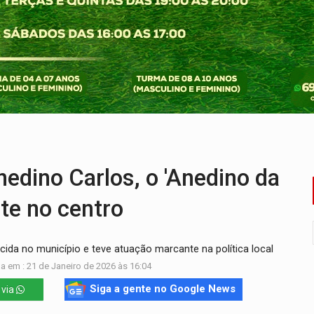
bate a drones durante exercício antiaéreo
o Oeste, CINEMAZÔNIA leva cinema amazônico a estudantes na
ado (8) de calor intenso e tempo firme
e espera, asfalto chega ao bairro Nova Esperança
na programação do Festival de Dança de Joinville
re em acidente na BR-364
edino Carlos, o 'Anedino da
te no centro
ida no município e teve atuação marcante na política local
a em : 21 de Janeiro de 2026 às 16:04
Siga a gente no Google News
 via