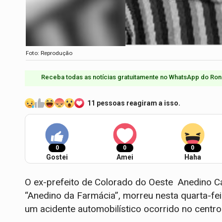
Foto: Reprodução
Receba todas as notícias gratuitamente no WhatsApp do Ron
11 pessoas reagiram a isso.
0
0
0
Gostei
Amei
Haha
O ex-prefeito de Colorado do Oeste Anedino C
“Anedino da Farmácia”, morreu nesta quarta-feir
um acidente automobilístico ocorrido no centr