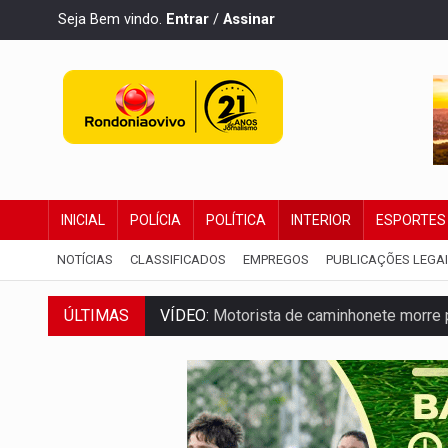
Seja Bem vindo.
Entrar
/
Assinar
INICIAL
POLÍCIA
POLÍTICA
INTERIOR
ESPORTES
NOTÍCIAS
CLASSIFICADOS
EMPREGOS
PUBLICAÇÕES LEGA
VÍDEO:
Motorista de caminhonete morre p
ÚLTIMAS
LAZER:
Seis lugares gratuitos para apro
VÍDEO:
FTICCO e Força Tática prendem 
INCLUSÃO:
Prefeitura fortalece parceri