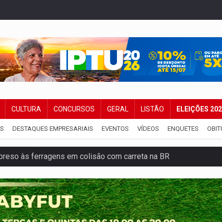
CULTURA
CONCURSOS
GERAL
LISTÃO
ELEIÇÕES 20
IS
DESTAQUES EMPRESARIAIS
EVENTOS
VÍDEOS
ENQUETES
OBIT
reso às ferragens em colisão com carreta na BR
veitar o fim de semana em Porto Velho
membro do CV com arma e drogas em boca de fumo
a com a APAE para ampliar ações voltadas a PCD's