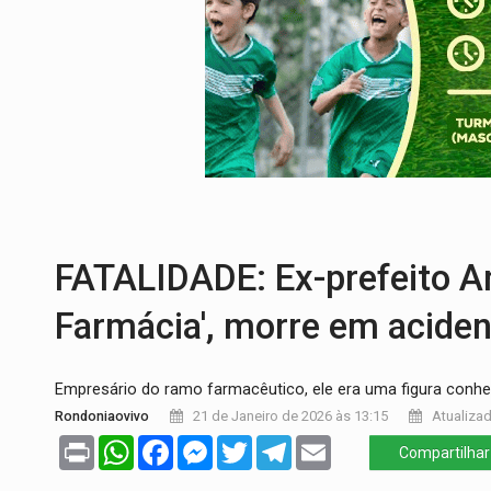
DEFESA:
Exército testa inovações no com
TEMAS SOCIOAMBIENTAIS:
Em Itapuã d
PREVISÃO:
Interior de Rondônia terá sáb
INFRAESTRUTURA:
Após quase 30 anos d
A ILHA:
Coreografia de Rondônia estreia 
TRÁGICO:
Pai do 'Xandy Motocross' mor
FATALIDADE: Ex-prefeito An
Farmácia', morre em aciden
Empresário do ramo farmacêutico, ele era uma figura conhec
Rondoniaovivo
21 de Janeiro de 2026 às 13:15
Atualizad
Print
WhatsApp
Facebook
Messenger
Twitter
Telegram
Email
Compartilhar