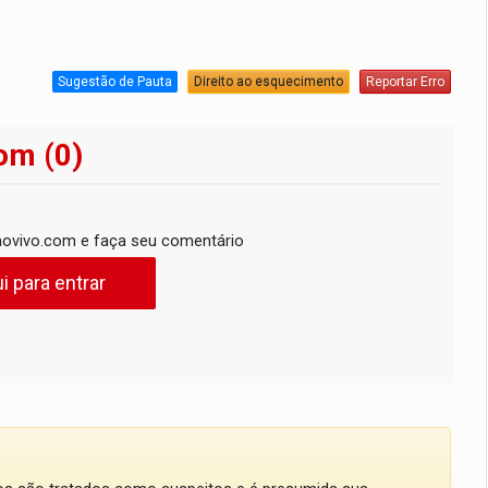
Sugestão de Pauta
Direito ao esquecimento
Reportar Erro
om (0)
ovivo.com e faça seu comentário
i para entrar