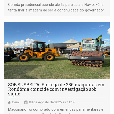
Corrida presidencial acende alerta para Lula e Flávio; Fúria
tenta tirar a imagem de ser a continuidade do governador
Marcos Rocha; ex-prefeito Hildon Chaves parece ainda
não ter entrado no modo eleição; ABAV faz evento em
Porto Velho
SOB SUSPEITA: Entrega de 286 máquinas em
Rondônia coincide com investigação sob
sigilo
Geral
08 de Agosto de 2026 às 11:14
Maquinário foi comprado com emendas parlamentares e