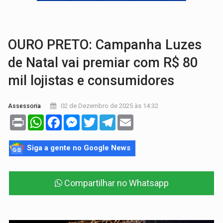
VÍDEO:
Armado com machado, homem ameaça matar sobrinha grávida e com
TRIBUNAL DO CRIME:
Homem é espancado por facção criminosa 
OURO PRETO: Campanha Luzes
de Natal vai premiar com R$ 80
mil lojistas e consumidores
02 de Dezembro de 2025 às 14:32
Assessoria
Print
WhatsApp
Facebook
Messenger
Twitter
Telegram
Email
Siga a gente no Google News
Compartilhar no Whatsapp