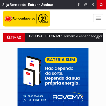
Seja Bem vindo.
Entrar
/
Assinar
ÚLTIMAS
VÍDEO:
Perseguição é registrada no shopping após colombiana furtar ce
LUDOPATIA:
Apostas online começam a afetar produtividade e rotina
REFLORESTAMENTO:
Plantar árvores não será mais suficiente para comprov
OVNIS NA LUA:
Cientistas alertam para possível base secreta no satélite n
ACABOU COM PEUGEOT:
Incêndio destrói carro que era rebocado para oficina no
VÍDEO:
Ladrão é filmado furtando moto na frente do bar 
BOLSAS DE PESQUISA:
Iniciativa Amazônia+10 lança chamada para fortalecer cadeia
MATERIAL:
Brasil tem grandes reservas de urânio, mas produz pouco e impo