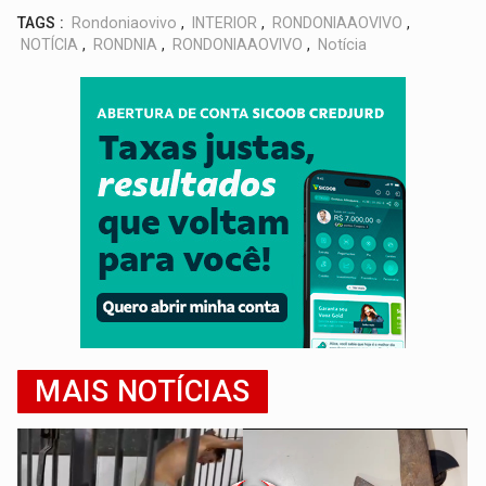
TAGS :
Rondoniaovivo
,
INTERIOR
,
RONDONIAAOVIVO
,
NOTÍCIA
,
RONDNIA
,
RONDONIAAOVIVO
,
Notícia
MAIS NOTÍCIAS