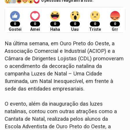
0 pessoas reagiram a isso.
0
0
0
0
0
0
Gostei
Amei
Haha
Uau
Triste
Grr
Na última semana, em Ouro Preto do Oeste, a
Associação Comercial e Industrial (ACIOP) e a
Câmara de Dirigentes Lojistas (CDL) promoveram
o acendimento da decoração natalina da
campanha Luzes de Natal – Uma Cidade
Iluminada, um Natal Inesquecível, em frente à
sede das entidades empresariais.
O evento, além da inauguração das luzes
natalinas, contou com outras atrações como a
Cantata de Natal, realizada pelos alunos da
Escola Adventista de Ouro Preto do Oeste, a