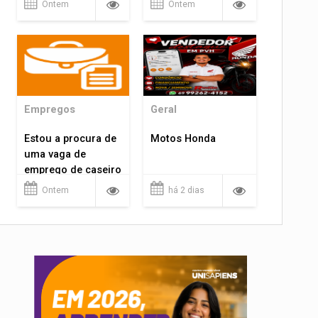
Ontem
Ontem
Empregos
Geral
Estou a procura de
Motos Honda
uma vaga de
emprego de caseiro
em porto velho
Ontem
há 2 dias
rondônia