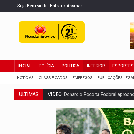
Seja Bem vindo.
Entrar
/
Assinar
INICIAL
POLÍCIA
POLÍTICA
INTERIOR
ESPORTES
NOTÍCIAS
CLASSIFICADOS
EMPREGOS
PUBLICAÇÕES LEGA
ÚLTIMAS
VÍDEO:
Denarc e Receita Federal apreen
OPERAÇÃO DA PC:
Membros do CV são p
ENTRADA GRATUITA:
Espetáculo As Mari
VÍDEO:
Três são presos após furto de mo