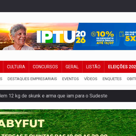
CULTURA
CONCURSOS
GERAL
LISTÃO
ELEIÇÕES 20
IS
DESTAQUES EMPRESARIAIS
EVENTOS
VÍDEOS
ENQUETES
OBIT
dem 12 kg de skunk e arma que iam para o Sudeste
resos com armas e drogas após crime de tortur@
as Somos Nós será apresentado na capital
tocicleta em frente de academia