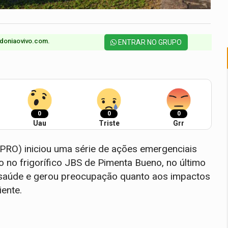
doniaovivo.com.​
ENTRAR NO GRUPO
0
0
0
Uau
Triste
Grr
PRO) iniciou uma série de ações emergenciais
 no frigorífico JBS de Pimenta Bueno, no último
e saúde e gerou preocupação quanto aos impactos
ente.