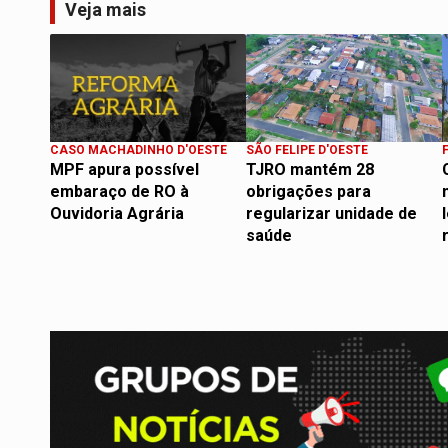
Veja mais
CASO MACHADINHO D'OESTE
SÃO FELIPE D'OESTE
MPF apura possível
TJRO mantém 28
embaraço de RO à
obrigações para
Ouvidoria Agrária
regularizar unidade de
saúde