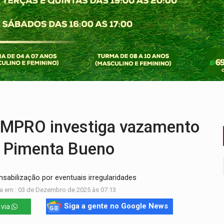
nos de emancipação com programação esportiva
sença de plástico ou petróleo em ovos
tacam casal de idosos na zona Leste
endem cerca de 1kg de ouro em Rondônia
scolhe Alfredo Gaspar como vice, alvo de denúncia por estupro
ante briga entre vizinhos
MPRO investiga vazamento
e Pimenta Bueno
nsabilização por eventuais irregularidades
a em : 03 de Dezembro de 2025 às 07:13
Siga a gente no Google News
 via