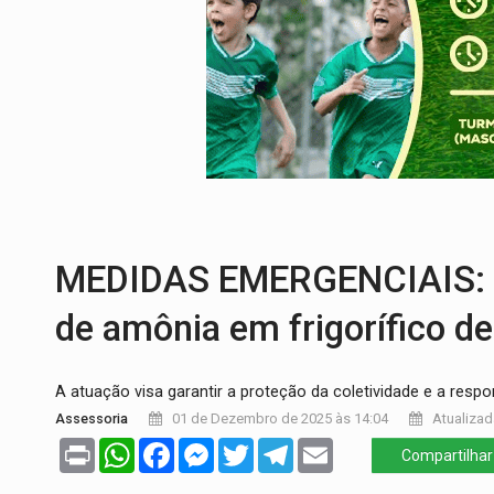
CELEBRAÇÃO:
Cerejeiras completa 43 a
SAÚDE:
Anvisa desmente boato sobre pre
VÍDEO:
Pitbulls fogem de residência e a
AÇÃO CONJUNTA:
Forças policiais apre
PF ESTÁ APURANDO:
Flávio Bolsonaro e
GRAVE:
Homem é esfaqueado no peito dur
MEDIDAS EMERGENCIAIS: 
de amônia em frigorífico d
A atuação visa garantir a proteção da coletividade e a respo
Assessoria
01 de Dezembro de 2025 às 14:04
Atualizad
Print
WhatsApp
Facebook
Messenger
Twitter
Telegram
Email
Compartilhar