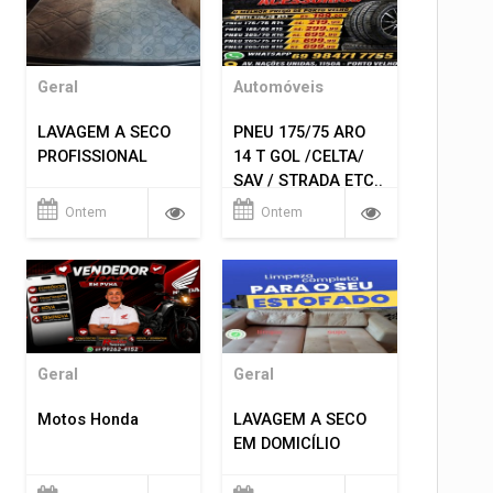
Geral
Automóveis
LAVAGEM A SECO
PNEU 175/75 ARO
PROFISSIONAL
14 T GOL /CELTA/
SAV / STRADA ETC..
R$ 219,99
Ontem
Ontem
MONTAGEM GRATIS
Geral
Geral
Motos Honda
LAVAGEM A SECO
EM DOMICÍLIO