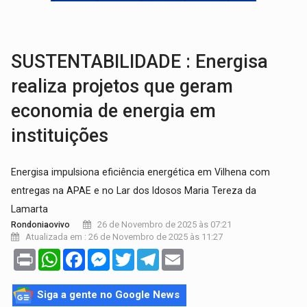
EDUCAÇÃO:
Corumbiara lidera Ideb 2025 entre redes municipai
COMPETIÇÕES:
Joer 2026 inicia fases regionais e reúne mais de 7,3 mil
SUSTENTABILIDADE : Energisa
realiza projetos que geram
economia de energia em
instituições
Energisa impulsiona eficiência energética em Vilhena com
entregas na APAE e no Lar dos Idosos Maria Tereza da
Lamarta
26 de Novembro de 2025 às 07:21
Rondoniaovivo
Atualizada em : 26 de Novembro de 2025 às 11:27
Print
WhatsApp
Facebook
Messenger
Twitter
Telegram
Email
Siga a gente no Google News