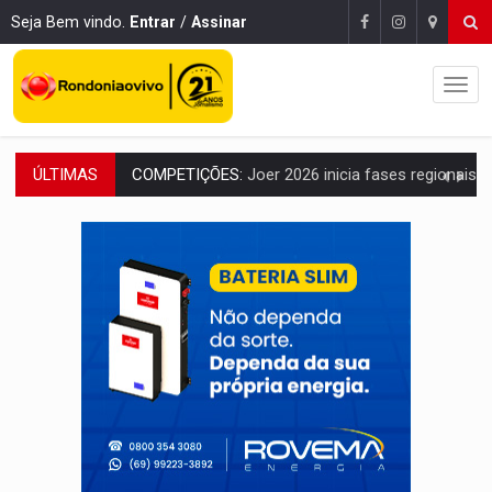
Seja Bem vindo.
Entrar
/
Assinar
ÚLTIMAS
PERIGO:
Moradores denunciam escuridão e insegurança na Estrada d
COLIGAÇÃO:
Reabertura de ação no TSE pode resultar em cassação de prefeita 
INCLUSÃO:
APAE Porto Velho abre inscrições para 
CLUBE DOS R$ 00,00:
21 candidatos declaram patrimônio zero em Rondônia na
INTERIOR:
Ouro Preto do Oeste realiza Cavalgada da Expo Show Norte
DESENVOLVIMENTO:
Ideb avança nos anos iniciais do ensino fundamen
VULGO 'UNIÃO':
Chefe de facção criminosa é preso durante oper
Publicação Legal:
CONVOCAÇÃO DAS ELEIÇÕES: S