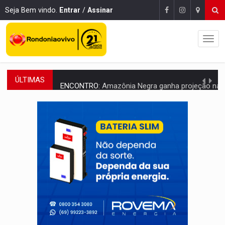
Seja Bem vindo.
Entrar
/
Assinar
ÚLTIMAS
ENCONTRO:
Amazônia Negra ganha projeção nacional com participação de M
PREVISÃO:
Porto Velho tem chances de chuvas isoladas nesta se
SINDICATOS UNIDOS:
Assembleia Geral delibera greve da educação municip
PROCESSO SELETIVO:
Rondoniaovivo abre oficina de Comunicação com oportunidade
AGOSTO LILÁS:
MPRO lança de portal e promove reflexão sobre trajetória da Le
REGULARIZAÇÃO:
Refis 2026 segue até o fim do ano para regulariz
ROLIM DE MOURA:
Programa da Energisa beneficia 60 famílias com geladeiras e
VIOLÊNCIA VICÁRIA:
MPRO obtém condenação de réu a 21 anos de prisão em 