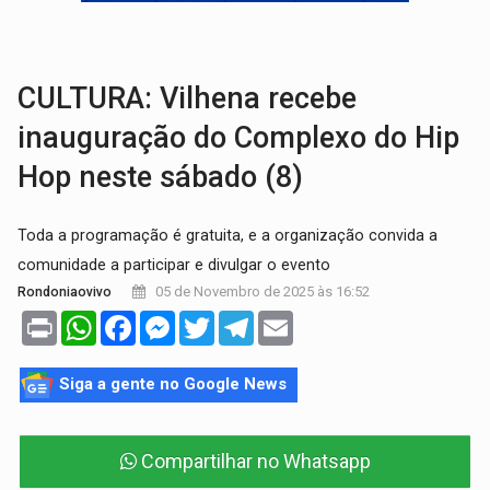
COLEGIADO:
Brasil e Rússia discutem energia nuclear, defesa e ciênc
URGENTE:
Colisão entre caminhão e carro deixa quatro mortos e um em est
CULTURA: Vilhena recebe
inauguração do Complexo do Hip
Hop neste sábado (8)
Toda a programação é gratuita, e a organização convida a
comunidade a participar e divulgar o evento
05 de Novembro de 2025 às 16:52
Rondoniaovivo
Print
WhatsApp
Facebook
Messenger
Twitter
Telegram
Email
Siga a gente no Google News
Compartilhar no Whatsapp