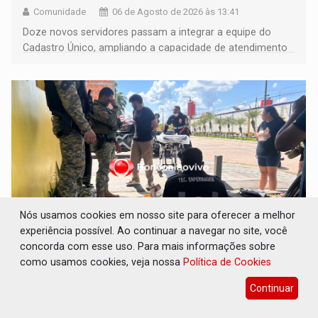
Comunidade
06 de Agosto de 2026 às 13:41
Doze novos servidores passam a integrar a equipe do
Cadastro Único, ampliando a capacidade de atendimento
às famílias usuárias dos Cras em Porto Velho
Nós usamos cookies em nosso site para oferecer a melhor
experiência possível. Ao continuar a navegar no site, você
concorda com esse uso. Para mais informações sobre
VÍDEO: Condutor de carro avança
como usamos cookies, veja nossa
Política de Cookies
cruzamento e deixa motociclista com
fratura
Continuar
Polícia
06 de Agosto de 2026 às 13:39