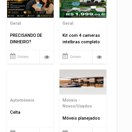
Geral
Geral
PRECISANDO DE
Kit com 4 cameras
DINHEIRO?
intelbras completo
Ontem
Ontem
Automóveis
Móveis -
Novos/Usados
Celta
Móveis planejados