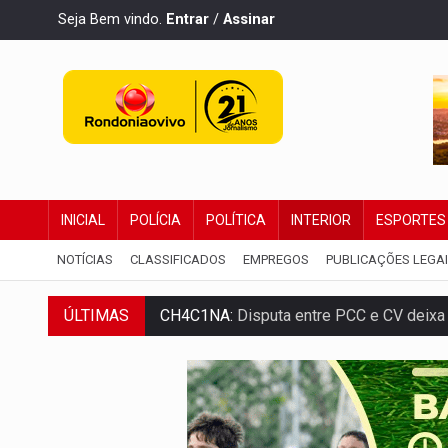
Seja Bem vindo.
Entrar
/
Assinar
INICIAL
POLÍCIA
POLÍTICA
INTERIOR
ESPORTES
NOTÍCIAS
CLASSIFICADOS
EMPREGOS
PUBLICAÇÕES LEGA
CH4C1NA:
Disputa entre PCC e CV deixa 
ÚLTIMAS
IMUNIZAÇÃO:
Prefeitura inicia campanha
QUIRINUS:
Draco faz operação para pren
TRAFICANTE PRESO:
Operação Brasil Co
SUPER EL NIÑO:
Trabalho inédito vai ga