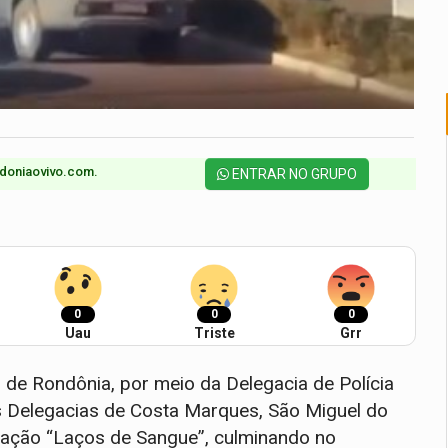
doniaovivo.com.​
ENTRAR NO GRUPO
0
0
0
Uau
Triste
Grr
do de Rondônia, por meio da Delegacia de Polícia
 Delegacias de Costa Marques, São Miguel do
ração “Laços de Sangue”, culminando no