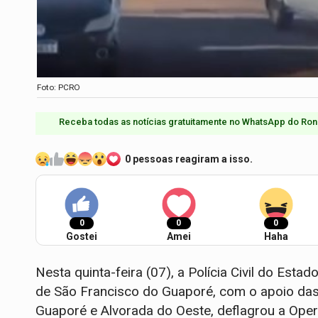
Foto: PCRO
Receba todas as notícias gratuitamente no WhatsApp do Ron
0 pessoas reagiram a isso.
0
0
0
Gostei
Amei
Haha
Nesta quinta-feira (07), a Polícia Civil do Esta
de São Francisco do Guaporé, com o apoio das
Guaporé e Alvorada do Oeste, deflagrou a Ope