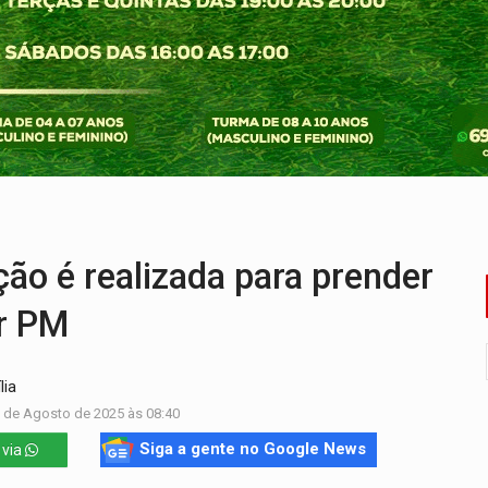
 vítimas de acidente na BR-364, entre elas uma criança
ardar armas de facção é preso com revólveres e espingardas
mortos em colisão entre carreta e Fiat Uno na BR-364
umprimento da legislação sobre transporte de cargas por em
ida ao Senado as contas ficaram mais difíceis
 é realizada para prender
r PM
lia
8 de Agosto de 2025 às 08:40
Siga a gente no Google News
 via