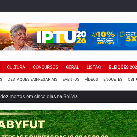
CULTURA
CONCURSOS
GERAL
LISTÃO
ELEIÇÕES 20
IS
DESTAQUES EMPRESARIAIS
EVENTOS
VÍDEOS
ENQUETES
OBIT
dez mortos em cinco dias na Bolívia
 de multivacinação para crianças e adolescentes
der faccionados que atacaram provedores de internet
ntra o Crime apreende quase meia tonelada de maconha
rantir água potável para comunidades do Baixo Madeira