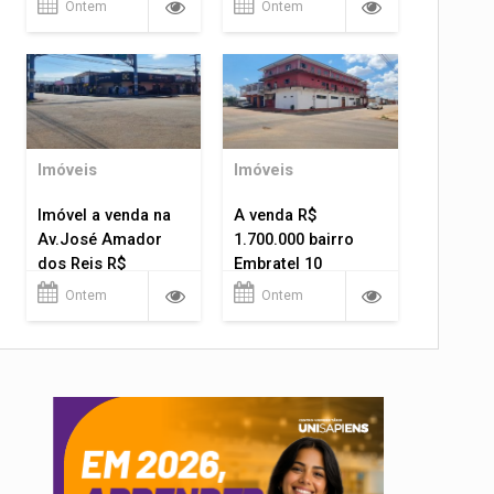
Ontem
Ontem
Imóveis
Imóveis
Imóvel a venda na
A venda R$
Av.José Amador
1.700.000 bairro
dos Reis R$
Embratel 10
1.400.000
apartamentos!
Ontem
Ontem