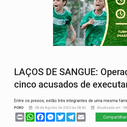
FAMÍLIA MORREU:
Identificadas as cinco
BRASIL CONTRA O CRIME:
Acusado de gu
TRAGÉDIA:
Sobe para cinco o número de 
TRANSPORTE DE ARROZ:
MPF assegura c
CONTA DIFÍCIL:
Com as novidades na corr
LAÇOS DE SANGUE: Operação
cinco acusados de executa
Entre os presos, estão três integrantes de uma mesma famí
PCRO
08 de Agosto de 2025 às 08:40
Atualizada em : 0
Print
WhatsApp
Facebook
Messenger
Twitter
Telegram
Email
Compartilhar