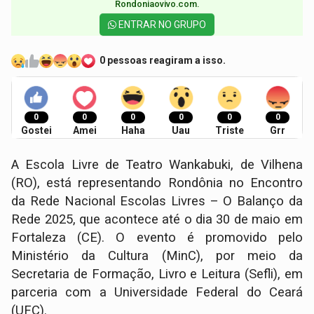
Rondoniaovivo.com.​
ENTRAR NO GRUPO
0 pessoas reagiram a isso.
0
0
0
0
0
0
Gostei
Amei
Haha
Uau
Triste
Grr
A Escola Livre de Teatro Wankabuki, de Vilhena
(RO), está representando Rondônia no Encontro
da Rede Nacional Escolas Livres – O Balanço da
Rede 2025, que acontece até o dia 30 de maio em
Fortaleza (CE). O evento é promovido pelo
Ministério da Cultura (MinC), por meio da
Secretaria de Formação, Livro e Leitura (Sefli), em
parceria com a Universidade Federal do Ceará
(UFC).