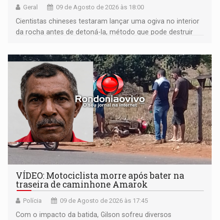
Geral
09 de Agosto de 2026 às 18:00
Cientistas chineses testaram lançar uma ogiva no interior
da rocha antes de detoná-la, método que pode destruir
corpos capazes de ameaçar a Terra
VÍDEO: Motociclista morre após bater na
traseira de caminhone Amarok
Polícia
09 de Agosto de 2026 às 17:45
​Com o impacto da batida, Gilson sofreu diversos