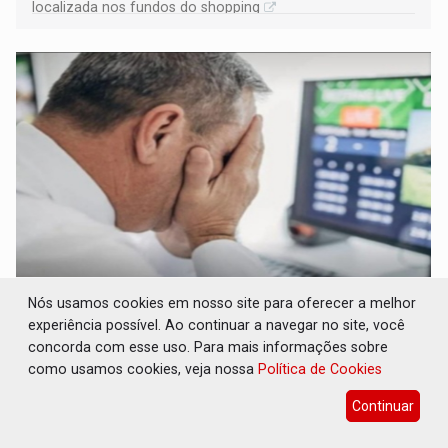
localizada nos fundos do shopping
LUDOPATIA: Apostas online começam a
Nós usamos cookies em nosso site para oferecer a melhor
afetar produtividade e rotina nas empresas
experiência possível. Ao continuar a navegar no site, você
concorda com esse uso. Para mais informações sobre
Brasil e Mundo
08 de Agosto de 2026 às 21:00
como usamos cookies, veja nossa
Política de Cookies
Entre os sinais de alerta estão faltas recorrentes, queda
de produtividade, dificuldade de concentração,
Continuar
solicitações frequentes de antecipação salarial