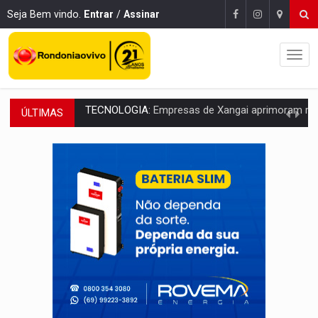
Seja Bem vindo.
Entrar
/
Assinar
ÚLTIMAS
PROTEGE A TERRA:
China descobre como explodir asteroide com bomba n
VÍDEO:
Motociclista morre após bater na traseira de camin
PARECE UM NUGGET:
Essa receita com frango virou o meu ja
EMPREENDEDORISMO:
7 negócios que podem começar com pouco dinheiro e vi
GIGANTE DA AMÉRICA:
Brasil reúne dimensão continental e posição estratégic
INDEPENDÊNCIA:
10 dicas importantes para quem quer mo
VARCENA:
Cientistas descobrem nova espécie de rã em florestas alagada
BARGANHA:
Vai comprar celular usado? Veja como consultar o a